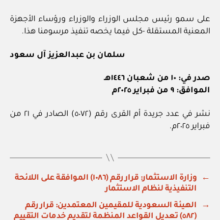
على سمو رئيس مجلس الوزراء والوزراء ورؤساء الأجهزة
المعنية المستقلة ‏-كل فيما يخصه تنفيذ مرسومنا هذا.
سلمان بن عبدالعزيز آل سعود
صدر في: ١٠ من شعبان ١٤٤٦هـ
الموافق: ٩ من فبراير ٢٠٢٥م
نشر في عدد جريدة أم القرى رقم (٥٠٧٢) الصادر في ٢١ من
فبراير ٢٠٢٥م.
←
وزارة الاستثمار: قرار رقم (١٠٨٦) الموافقة على اللائحة
التنفيذية لنظام الاستثمار
→
الهيئة السعودية للمقيمين المعتمدين: قرار رقم
(٥٨٢) تعديل القواعد المنظمة لتقديم خدمات التقييم