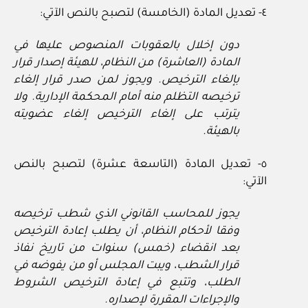
٤‏- تعديل المادة (الخامسة) لتصبح بالنص الآتي:
دون إخلال بالعقوبات المنصوص عليها في
المادة (العاشرة) من النظام، للهيئة إصدار قرار
بإلغاء الترخيص. ويجوز لمن صدر قرار إلغاء
ترخيصه التظلم منه أمام المحكمة الإدارية. ولا
يترتب على إلغاء الترخيص إلغاء عضويته
بالهيئة.
٥‏- تعديل المادة (التاسعة عشرة) لتصبح بالنص
الآتي:
يجوز للمحاسب القانوني الذي شطب ترخيصه
وفقا لأحكام النظام، أن يطلب إعادة الترخيص
بعد انقضاء (خمس) سنوات من تاريخ نفاذ
قرار الشطب، ويبت المجلس أو من يفوضه في
الطلب، وتتبع في إعادة الترخيص الشروط
والإجراءات المقررة لإصداره.