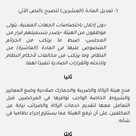
٦‏- تعديل المادة (العشرين) لتصبح بالنص الآتي:
دون إخلال باختصاصات الجهات المعنية، يتولى
موظفون من الهيئة
‏-يصدر بتسميتهم قرار من
المجلس
‏- ضبط ما يرتكب من الجرائم
المنصوص عليها في المادة (العاشرة) من
النظام، وما يرتكب من مخالفات لأحكام النظام
ولائحته والقرارات الصادرة تنفيذا لهما.
ثانيا
منح هيئة الزكاة والضريبة والجمارك صلاحية وضع المعايير
والشروط الخاصة الواجب توافرها في المرخصين قبل
التعامل معها لتقديم خدمات الزكاة والضرائب نيابة عن
المكلفين، على أن ترفع الهيئة عما يستلزم إجراء نظاميا في
شأنه.
ثالثا