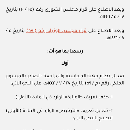
وبعد الاطلاع على قرار مجلس الشورى رقم (١٠٥ / ١٠) بتاريخ
١٧ / ‏٥‏ / ١٤٤٦هـ.
وبعد الاطلاع على
قرار مجلس الوزراء رقم (٥٧١)
بتاريخ ٥ /
رسمنا بما هو آت:
أولا
تعديل نظام مهنة المحاسبة والمراجعة ‏-الصادر بالمرسوم
الملكي رقم (م / ٥٩) بتاريخ ٢٧ / ‏٧‏ / ١٤٤٢هـ‏- على النحو الآتي:
١‏- حذف تعريف «الوزارة» الوارد في المادة (الأولى).
٢‏- تعديل تعريف «الترخيص» الوارد في المادة (الأولى)
ليصبح بالنص الآتي: