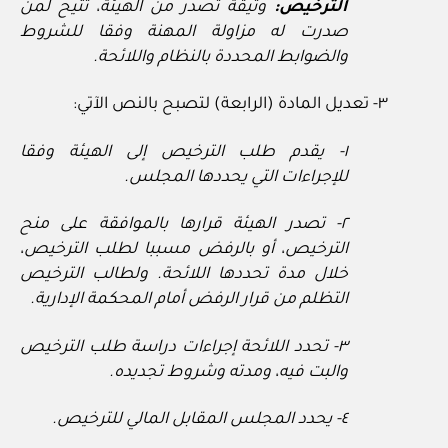
الترخيص:
وثيقة تصدر من الهيئة، تتيح لمن
صدرت له مزاولة المهنة وفقا للشروط
والضوابط المحددة بالنظام واللائحة.
٣‏- تعديل المادة (الرابعة) لتصبح بالنص الآتي:
١‏- يقدم طلب الترخيص إلى الهيئة وفقا
للإجراءات التي يحددها المجلس.
٢‏- تصدر الهيئة قرارها بالموافقة على منح
الترخيص، أو بالرفض مسببا لطلب الترخيص،
خلال مدة تحددها اللائحة. ولطالب الترخيص
التظلم من قرار الرفض أمام المحكمة الإدارية.
٣‏- تحدد اللائحة إجراءات دراسة طلب الترخيص
والبت فيه، ومدته وشروط تجديده.
٤‏- يحدد المجلس المقابل المالي للترخيص.