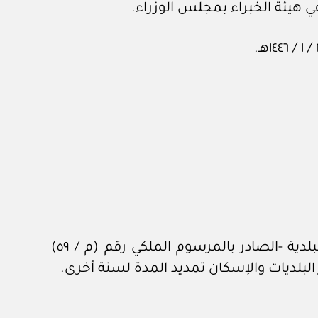
تعفى الجهة الحكومية من الجزاءات والغرامات المترتبة على مخالفتها لنظام إجراءات التراخيص البلدية ‏-الصادر بالمرسوم الملكي رقم (م / ٥٩)