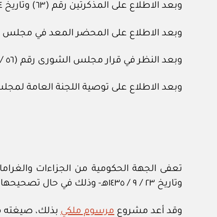
وبعد الاطلاع على المذكرتين رقم (٦٣) وتاريخ ٤ / ‏١‏ / ١٤٤٦هـ، ورقم (٨٨٨) وتاريخ ١٢ / ‏٣‏ / ١٤٤٦هـ، المعدتين في هيئة الخبراء بمجلس الوزراء.
وبعد الاطلاع على المحضر المعد في مجلس الشؤون الاقتصادية والتنمية
وبعد النظر في قرار مجلس الشورى رقم (٥٦ / ٦) وتاريخ ٢٥ / ‏٤‏ / ١٤٤٦هـ.
وبعد الاطلاع على توصية اللجنة العامة لمجلس الوزراء رقم (٥٧٣٤) وتا
وتاريخ ٢٣ / ‏٩‏ / ١٤٣٥هـ‏- وذلك في حال تصحيحها لتلك المخالفة خلال (سنة) من تاريخ هذا القرار. ولوزير البلديات والإسكان تمديد المدة لسنة أخرى.
وقد أعد مشروع
مرسوم ملكي
بذلك، صيغته مر