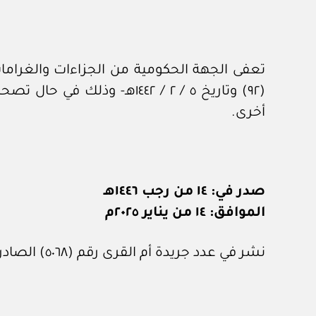
تعفى الجهة الحكومية من الجزاءات والغرامات 
(٩٢) وتاريخ ٥ / ‏٢‏ / ١٤٤٢ه
أخرى.
صدر في: ١٤ من رجب ١٤٤٦هـ
الموافق: ١٤ من يناير ٢٠٢٥م
نشر في عدد جريدة أم القرى رقم (٥٠٦٨) الصادر في ٧ من فبراير ٢٠٢٥م.