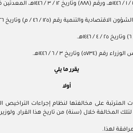
 رقم (١٢٥ / ‏٤٦‏ / م) وتاريخ ٢٦ / ‏١‏ / ١٤٤٦هـ.
ريخ ٣ / ‏٦‏ / ١٤٤٦هـ.
يقرر ما يلي
أولا
افقة لهذا.