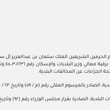
الحرمين الشريفين الملك سلمان بن عبدالعزيز آل سعو
حة الجزاءات عن المخالفات البلدية.
رسوم الملكي رقم (م / ٥٩) وتاريخ ٢٣ / ‏٩‏ / ١٤٣٥هـ.
درة بقرار مجلس الوزراء رقم (٩٢) وتاريخ ٥ / ‏٢‏ / ١٤٤٢هـ.