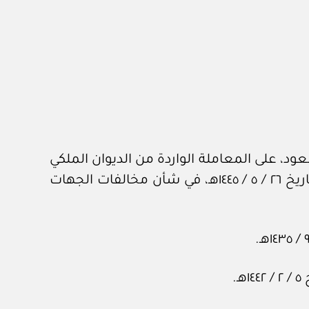
د، على المعاملة الواردة من الديوان الملكي
برقم ٣١٢٧٦ وتاريخ ١ / ‏٥‏ / ١٤٤٦هـ، المشتملة على برقية معالي وزير البلديات والإسكان رقم ٤٥٠٠٣٠٢٢٣٦ وتاريخ ٢٦ / ‏٥‏ / ١٤٤٥هـ، في شأن مخالفات الجهات