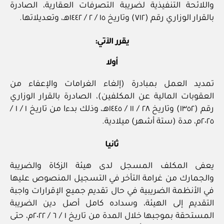
واللائحة التنفيذية لضريبة التصرفات العقارية، الصادرة
بالقرار الوزاري رقم (٧١٢) وتاريخ ١٥ / ٢ / ١٤٤٢هـ، وتعديلاتها.
يقرر الآتي:
أولا
تمديد العمل بمبادرة (إلغاء الغرامات والإعفاء من
العقوبات المالية عن المكلفين)، الصادرة بالقرار الوزاري
رقم (١٣٥٢) وتاريخ ٢٨ / ١١ / ١٤٤٥هـ، وذلك بدءا من تاريخ ١ / ١ /
٢٠٢٥م، مدة (ستة أشهر) ميلادية.
ثانيا
يعفى المكلف المسجل لدى هيئة الزكاة والضريبة
والجمارك من غرامة التأخر في التسجيل المنصوص عليها
في الأنظمة الضريبية في حال تقديم جميع الإقرارات واجبة
التقديم إلى الهيئة، وسداده كامل أصل دين الضريبة
المستحقة بموجبها خلال المدة من تاريخ ١ / ٦ / ٢٠٢٢م، حتى