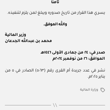
ثامنا
يسري هذا القرار من تاريخ صدوره ويبلغ لمن يلزم لتنفيذه.
والله الموفق.
وزير المالية
محمد بن عبدالله الجدعان
صدر في: ٢٤ من جمادى الأولى ١٤٤٦هـ
الموافق: ٢٦ من نوفمبر ٢٠٢٤م
نشر في عدد جريدة أم القرى رقم (٥٠٦٣) الصادر في ٥ من
يناير ٢٠٢٥م.
وزارة المالية
الوسوم