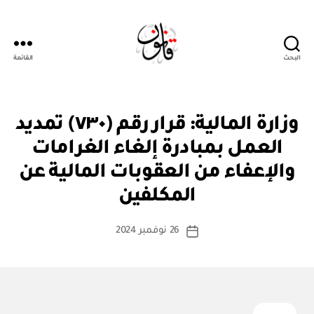
البحث
القائمة
قانون
ق
التصنيفات
وزارة المالية: قرار رقم (٧٣٠) تمديد
ر
ار
العمل بمبادرة إلغاء الغرامات
و
زا
والإعفاء من العقوبات المالية عن
بو
ر
ا
ي
المكلفين
س
ط
كاتب
26 نوفمبر 2024
ة
تاريخ
المقالة
ad
المقالة
m
in