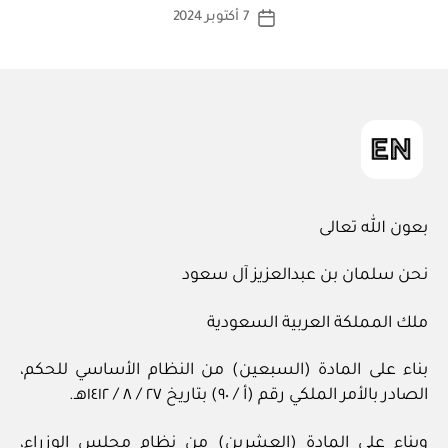
كاتب
7 أكتوبر 2024
ة
تاريخ
المقالة
ad
المقالة
m
in
بعون الله تعالى
نحن سلمان بن عبدالعزيز آل سعود
ملك المملكة العربية السعودية
بناء على المادة (السبعين) من النظام الأساسي للحكم،
الصادر بالأمر الملكي رقم (أ / ٩٠) بتاريخ ٢٧ / ‏٨‏ / ١٤١٢هـ.
وبناء على المادة (العشرين) من نظام مجلس الوزراء،