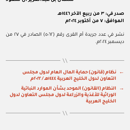
سلمان بن عبدالعزيز آل سعود
صدر في: ٣ من ربيع الآخر ١٤٤٦هـ
الموافق: ٧ من أكتوبر ٢٠٢٤م
نشر في عدد جريدة أم القرى رقم (٥٠٦٢) الصادر في ٢٧ من
ديسمبر ٢٠٢٤م.
←
نظام (قانون) حماية المال العام لدول مجلس
التعاون لدول الخليج العربية ١٤٤٤هـ / ٢٠٢٢م
→
النظام (القانون) الموحد بشأن الموارد النباتية
الوراثية للأغذية والزراعة لدول مجلس التعاون لدول
الخليج العربية