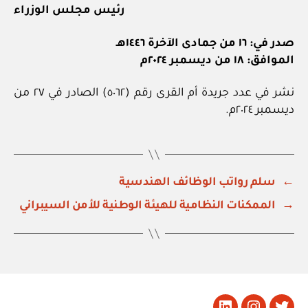
رئيس مجلس الوزراء
صدر في: ١٦ من جمادى الآخرة ١٤٤٦هـ
الموافق: ١٨ من ديسمبر ٢٠٢٤م
نشر في عدد جريدة أم القرى رقم (٥٠٦٢) الصادر في ٢٧ من
ديسمبر ٢٠٢٤م.
←
سلم رواتب الوظائف الهندسية
→
الممكنات النظامية للهيئة الوطنية للأمن السيبراني