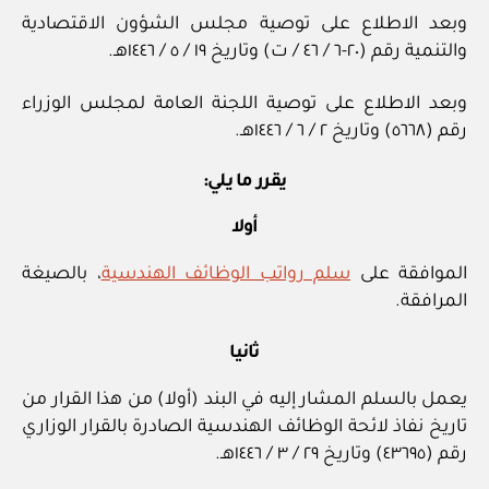
وبعد الاطلاع على توصية مجلس الشؤون الاقتصادية
والتنمية رقم (٢٠‏-٦ / ‏٤٦‏ / ت) وتاريخ ١٩ / ‏٥‏ / ١٤٤٦هـ.
وبعد الاطلاع على توصية اللجنة العامة لمجلس الوزراء
رقم (٥٦٦٨) وتاريخ ٢ / ‏٦‏ / ١٤٤٦هـ.
يقرر ما يلي:
أولا
الموافقة على
سلم رواتب الوظائف الهندسية
، بالصيغة
المرافقة.
ثانيا
يعمل بالسلم المشار إليه في البند (أولا) من هذا القرار من
تاريخ نفاذ لائحة الوظائف الهندسية الصادرة بالقرار الوزاري
رقم (٤٣٦٩٥) وتاريخ ٢٩ / ‏٣‏ / ١٤٤٦هـ.