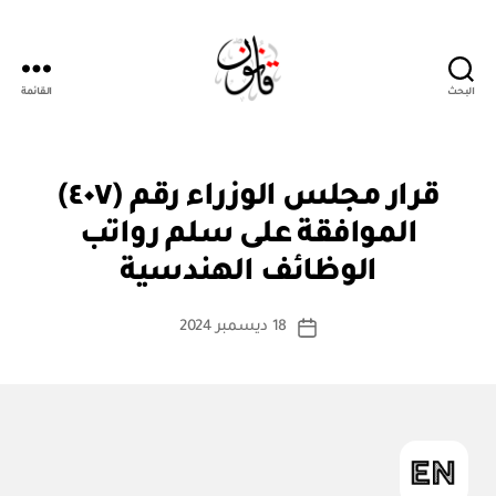
البحث
القائمة
قانون
قر
التصنيفات
قرار مجلس الوزراء رقم (٤٠٧)
ار
مج
الموافقة على سلم رواتب
بو
ل
ا
س
الوظائف الهندسية
س
الو
زرا
ط
كاتب
ء
18 ديسمبر 2024
ة
تاريخ
المقالة
ad
المقالة
m
in