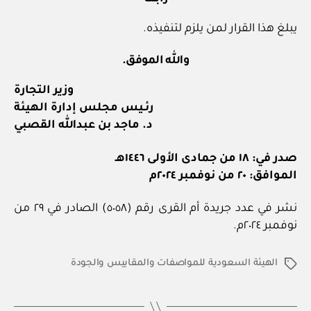
يبلغ هذا القرار لمن يلزم لتنفيذه.
والله الموفق.
وزير التجارة
رئـيس مجلس إدارة الهيئة
د. ماجد بن عبدالله القصبي
صدر في: ١٨ من جمادى الأولى ١٤٤٦هـ
الموافق: ٢٠ من نوفمبر ٢٠٢٤م
نشر في عدد جريدة أم القرى رقم (٥٠٥٨) الصادر في ٢٩ من
نوفمبر ٢٠٢٤م.
الهيئة السعودية للمواصفات والمقاييس والجودة
الوسوم