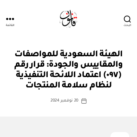
البحث
القائمة
قانون
ق
التصنيفات
الهيئة السعودية للمواصفات
ر
ار
والمقاييس والجودة: قرار رقم
و
زا
(٠٩٧) اعتماد اللائحة التنفيذية
بو
ر
ا
ي
لنظام سلامة المنتجات
س
ط
كاتب
20 نوفمبر 2024
ة
تاريخ
المقالة
ad
المقالة
m
in