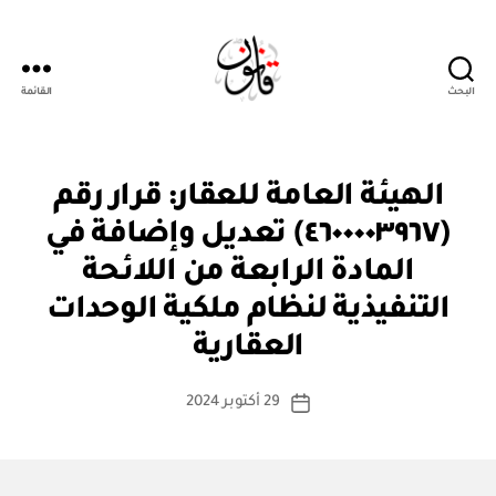
البحث
القائمة
قانون
ق
التصنيفات
الهيئة العامة للعقار: قرار رقم
ر
ار
(٤٦٠٠٠٠٣٩٦٧) تعديل وإضافة في
و
زا
المادة الرابعة من اللائحة
ر
ي
التنفيذية لنظام ملكية الوحدات
بو
ا
العقارية
س
ط
كاتب
29 أكتوبر 2024
ة
تاريخ
المقالة
ad
المقالة
m
in