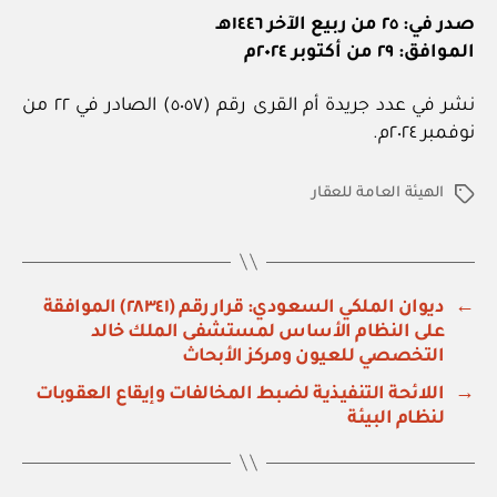
صدر في: ٢٥ من ربيع الآخر ١٤٤٦هـ
الموافق: ٢٩ من أكتوبر ٢٠٢٤م
نشر في عدد جريدة أم القرى رقم (٥٠٥٧) الصادر في ٢٢ من
نوفمبر ٢٠٢٤م.
الهيئة العامة للعقار
الوسوم
←
ديوان الملكي السعودي: قرار رقم (٢٨٣٤١) الموافقة
على النظام الأساس لمستشفى الملك خالد
التخصصي للعيون ومركز الأبحاث
→
اللائحة التنفيذية لضبط المخالفات وإيقاع العقوبات
لنظام البيئة