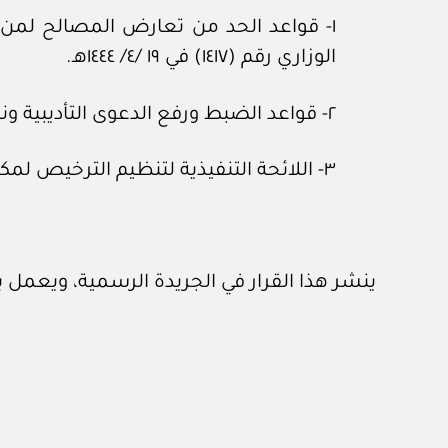
١- قواعد الحد من تعارض المصالح لمن 
الوزاري رقم (١٤١٧) في ١٩ /٤/ ١٤٤٤هـ.
٢- قواعد الضبط ورفع الدعوى التأديبية ونظرها، الصادرة بالقرار الوزاري رقم (٢٤٠٣) في ٦ /٩/ ١٤٤٣هـ.
٣- اللائحة التنفيذية لتنظيم الترخيص لمكاتب المحاماة الأجنبية، الصادرة بالقرار الوزاري رقم (١٨٦) في ٢٥ /١/ ١٤٤٤هـ.
ينشر هذا القرار في الجريدة الرسمية، ويعمل 