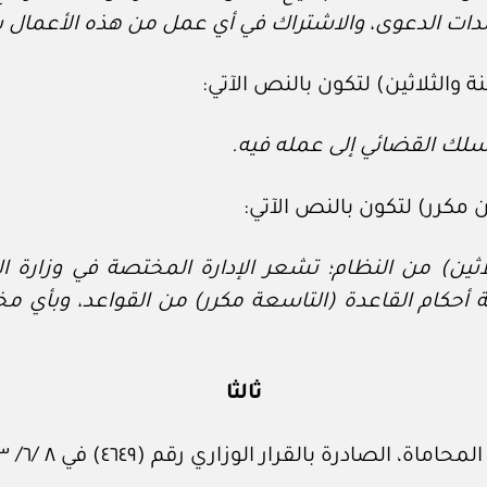
تندات الدعوى، والاشتراك في أي عمل من هذه الأعمال ب
لاثين) من النظام؛ تشعر الإدارة المختصة في وزارة ا
فة أحكام القاعدة (التاسعة مكرر) من القواعد، وبأي
ثالثا
لقرار الوزاري رقم (٤٦٤٩) في ٨ /٦/ ١٤٢٣هـ، ويلغى الآتي: