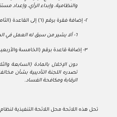
والنظامية، وإبداء الرأي، وإعداد مس
٢- إضافة فقرة برقم (٦) إلى القاعدة (الثامنة والثلاثين) لتكون بالنص الآتي:
٦- ألا يشير من سبق له العمل في السلك القضائي إلى عمله فيه.
٣- إضافة قاعدة برقم (الخامسة والأربعين مكرر) لتكون بالنص الآتي:
دون الإخلال بالمادة (السابعة والث
تصدره اللجنة التأديبية بشأن مخال
الرقابة ومكافحة الفساد.
تحل هذه اللائحة محل اللائحة التنفيذية لنظام المحاماة، الصادرة با