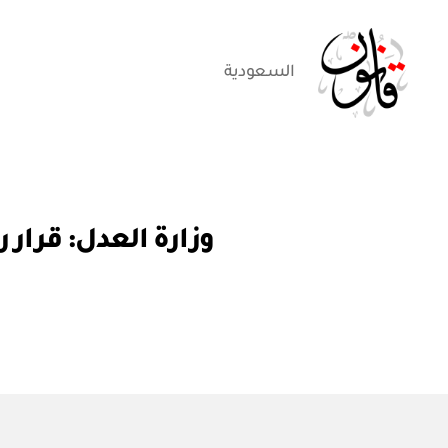
السعودية
قانون
ق
التصنيفات
وزارة العدل: قرار رقم (٦٧٦) الموافقة على اللائحة التنفيذية 
ر
ار
و
ز
ا
ر
ي