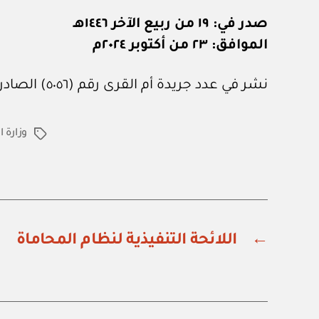
صدر في: ١٩ من ربيع الآخر ١٤٤٦هـ
الموافق: ٢٣ من أكتوبر ٢٠٢٤م
نشر في عدد جريدة أم القرى رقم (٥٠٥٦) الصادر في ١٥ من نوفمبر ٢٠٢٤م.
وزارة 
الوسوم
←
اللائحة التنفيذية لنظام المحاماة