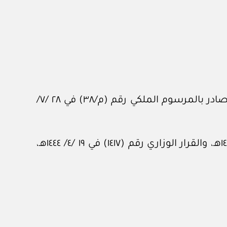
بناء على الصلاحيات المخولة له نظاما، واستنادا إلى المادة (الثانية والأربعين) من نظام المحاماة، الصادر بالمرسوم الملكي رقم (م/٣٨) في ٢٨ /٧/
وبعد الاطلاع على القرار الوزاري رقم (٤٦٤٩) في ٨ /٦/ ١٤٢٣هـ، والقرار الوزاري رقم (٣٤٥٣) في ٢٤ /١٢/ ١٤٤٢هـ، والقرار الوزاري رقم (١٤١٧) في ١٩ /٤/ ١٤٤٤هـ،