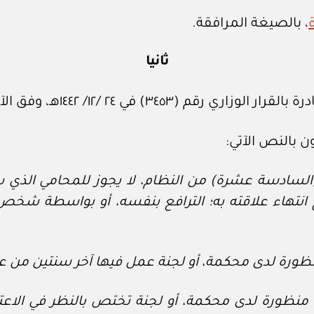
، بالصيغة المرافقة.
ثانيا
٣٤٥) في ٢٤ /١٢/ ١٤٤٢هـ، وفق الآتي:
 (السادسة عشرة) من النظام، لا يجوز للمحامي الذ
انتهاء علاقته به؛ الترافع بنفسه، أو بواسطة شخص 
 منظورة لدى محكمة، أو لجنة عمل فيها آخر سنتين من ع
قعة منظورة لدى محكمة، أو لجنة تختص بالنظر في الاع