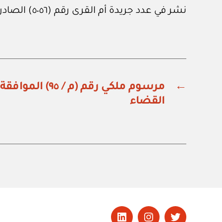
نشر في عدد جريدة أم القرى رقم (٥٠٥٦) الصادر في ١٥ من نوفمبر ٢٠٢٤م.
←
مرسوم ملكي رقم (م 
القضاء