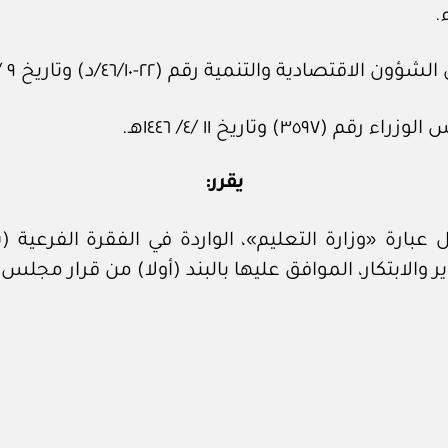
التنمية رقم (٢٢-٤٦/١٠/د) وتاريخ ٩ /٣/ ١٤٤٦هـ.
وتاريخ ١١ /٤/ ١٤٤٦هـ.
يقرر:
، الموافق عليها بالبند (أولا) من قرار مجلس الوزراء رقم (٥٠٨) وتاريخ