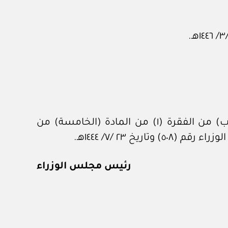
إحلال عبارة «مجلس شؤون الجامعات» محل عبارة «وزارة التعليم»، الواردة في الفقرة الفرعية (ب) من الفقرة (١) من المادة (الخامسة) من
 ٢٣ /٧/ ١٤٤٤هـ.
رئيس مجلس الوزراء