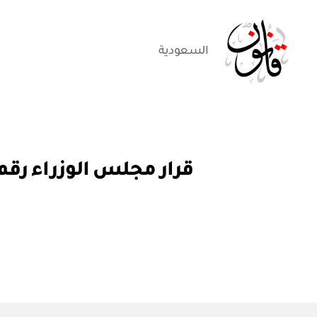
السعودية
قانون
قر
التصنيفات
ار
مج
ل
س
الو
زرا
ء