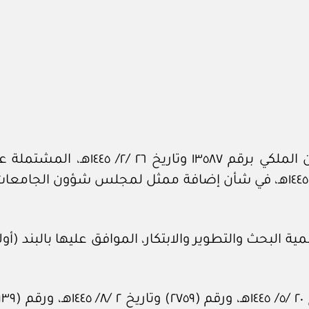
بعد الاطلاع على المعاملة الواردة م
شؤون الجامعات رقم ٤٣٠٠٨٥٢٨٥٨ وتاريخ ٢٠ /٢/ ١٤٤٥هـ، في شأن إضافة ممثل