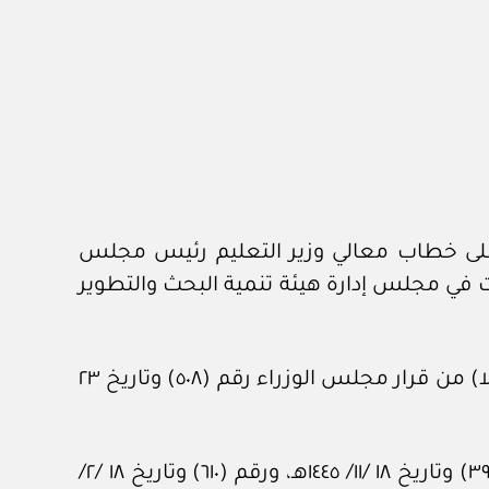
ن الديوان الملكي برقم ١٣٥٨٧ وتاريخ ٢٦ /٢/ ١٤٤٥هـ، المشتملة على خطاب معالي وزير التعليم رئيس مجلس
 لمجلس شؤون الجامعات في مجلس إدارة هيئة تنمية البحث والتطوير
وبعد الاطلاع على الترتيبات التنظيمية لهيئة تنمية البحث والتطوير والابتكار، الموافق عليها بالبند (أولا) من قرار مجلس الوزراء رقم (٥٠٨) وتاريخ ٢٣
وبعد الاطلاع على المذكرات رقم (١٧٤٧) وتاريخ ٢٠ /٥/ ١٤٤٥هـ، ورقم (٢٧٥٩) وتاريخ ٢ /٨/ ١٤٤٥هـ، ورقم (٣٩٣٩) وتاريخ ١٨ /١١/ ١٤٤٥هـ، ورقم (٦١٠) وتاريخ ١٨ /٢/