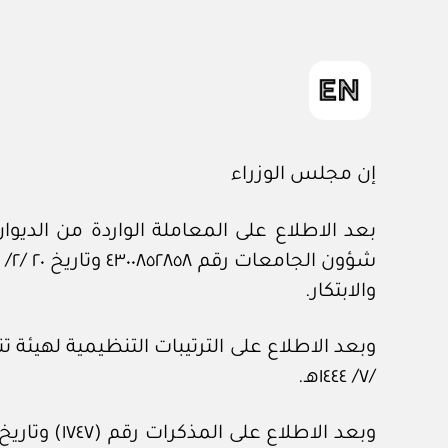
إن مجلس الوزراء
والابتكار.
/٧/ ١٤٤٤هـ.