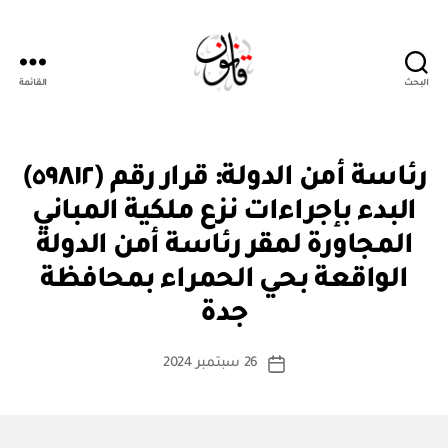
البحث
القائمة
قانون
ق
التصنيفات
رئاسة أمن الدولة: قرار رقم (٥٩٨١٢)
ر
ار
البدء بإجراءات نزع ملكية المباني
و
زا
المجاورة لمقر رئاسة أمن الدولة
ر
ي
الواقعة بحي الحمراء بمحافظة
بو
ا
جدة
س
ط
كاتب
26 سبتمبر 2024
ة
تاريخ
المقالة
ad
المقالة
m
in