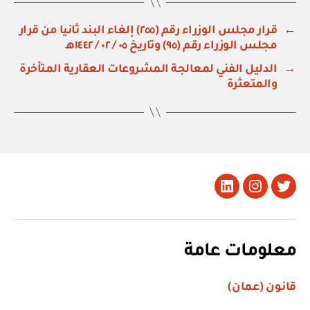
←
قرار مجلس الوزراء رقم (٢٥٥) إلغاء البند ثانيا من قرار
مجلس الوزراء رقم (٩٥) وتاريخ ٠٥ / ٠٢ / ١٤٤٢هـ
→
الدليل الفني لمعالجة المشروعات العقارية المتأخرة
والمتعثرة
تويتر
Instagram
LinkedIn
معلومات عامة
قانون (عمان)