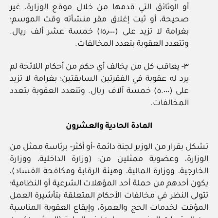
أو الوثائق التي قدمها من خلال موقع الوزارة، غير
صحيحة، أو ثبت إغلاق مقر منشأته وقت الموسم؛
بغرامة لا تزيد على (١٥٫٠٠٠) خمسة عشر ألف ريال.
وتتعدد العقوبة بتعدد المخالفات.
٣- يعاقب كل من يخالف أي حكم من أحكام اللائحة لم
يرد له عقوبة في الفقرتين السابقتين؛ بغرامة لا تزيد
على (٥.٠٠٠) خمسة آلاف ريال. وتتعدد العقوبة بتعدد
المخالفات.
المادة الحادية والعشرون
تشكل بقرار من الوزير لجنة دائمة -أو أكثر- برئاسة ممثل من
الوزارة، وعضوية ممثلين من: (وزارة الداخلية، ووزارة
الخارجية، ووزارة المالية، وهيئة الرقابة ومكافحة الفساد)،
يكون أحدهم من حملة أحد المؤهلات الشرعية أو النظامية؛
تتولى النظر في مخالفات الأحكام المتعلقة بتأشيرة العمل
المؤقت لخدمات الحج والعمرة، وإيقاع العقوبة المناسبة