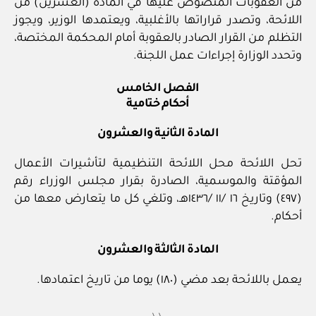
من العقوبات المنصوص عليها في المادة (العشرين) من
اللائحة، وتصدر قراراتها بالأغلبية، ويعتمدها الوزير، ويجوز
التظلم من القرار الصادر بالعقوبة أمام المحكمة المختصة،
وتحدد الوزارة إجراءات عمل اللجنة.
الفصل الخامس
أحكام ختامية
المادة الثانية والعشرون
تحل اللائحة محل اللائحة التنظيمية لتأشيرات الأعمال
المؤقتة والموسمية، الصادرة بقرار مجلس الوزراء رقم
(٤٩٧) وتاريخ ١٦ /١١ /١٤٣٦هـ، وتلغي كل ما يتعارض معها من
أحكام.
المادة الثالثة والعشرون
يعمل باللائحة بعد مضي (١٨٠) يوما من تاريخ اعتمادها.