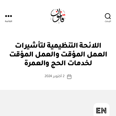
البحث
القائمة
قانون
ن
التصنيفات
اللائحة التنظيمية لتأشيرات
ظ
ا
العمل المؤقت والعمل المؤقت
بو
م
ا
أو
لخدمات الحج والعمرة
س
لا
ئ
ط
كاتب
ح
2 أكتوبر 2024
ة
تاريخ
ة
المقالة
ad
المقالة
m
in