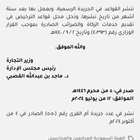
تنشر القواعد في الجريدة الرسمية، ويعمل بها بعد ستة
أشهر من تاريخ نشرها، وتحل محل قواعد الترخيص في
تقديم خدمات الزكاة والضرائب الصادرة بموجب القرار
الوزاري رقم (٤٠٣٩٣) وتاريخ ٢ / ٩ / ١٤٤٠هـ.
والله الموفق.
وزير التجارة
رئيس مجلس الإدارة
د. ماجد بن عبدالله القصبي
صدر في: ٥ من محرم ١٤٤٦هـ
الموافق: ١٢ من يوليو ٢٠٢٤م
نشر في عدد جريدة أم القرى رقم (٥٠٥٠) الصادر في ٤ من
أكتوبر ٢٠٢٤م.
الهيئة السعودية للمراجعين والمحاسبين
الوسوم