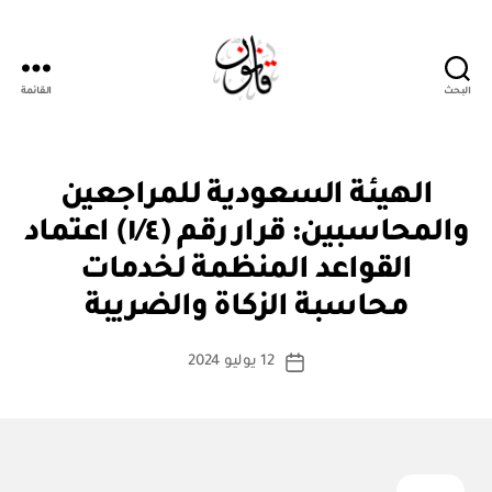
البحث
القائمة
قانون
ق
التصنيفات
الهيئة السعودية للمراجعين
ر
ار
والمحاسبين: قرار رقم (١/٤) اعتماد
و
زا
القواعد المنظمة لخدمات
بو
ر
ا
ي
محاسبة الزكاة والضريبة
س
ط
كاتب
12 يوليو 2024
ة
تاريخ
المقالة
ad
المقالة
m
in