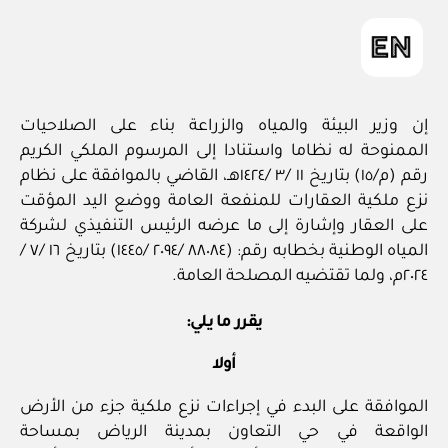
إن وزير البيئة والمياه والزراعة بناء على الصلاحيات
الممنوحة له نظاما واستنادا إلى المرسوم الملكي الكريم
رقم (م/١٥) بتاريخ ١١ /٣ /١٤٢٤هـ، القاضي بالموافقة على نظام
نزع ملكية العقارات للمنفعة العامة ووضع اليد المؤقت
على العقار وإشارة إلى ما عرضه الرئيس التنفيذي لشركة
المياه الوطنية بخطابه رقم: (٨٨٠٨٤ /٢٠٩٤ /١٤٤٥) بتاريخ ١٦ /٧ /
٢٠٢٤م، ولما تقتضيه المصلحة العامة.
يقرر ما يلي:
أولا
الموافقة على البدء في إجراءات نزع ملكية جزء من الأرض
الواقعة في حي التعاون بمدينة الرياض بمساحة