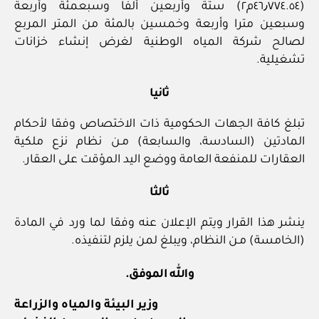
(٤٦٫٧٧٤.٥٤م٢) ستة وأربعين ألفا وسبعمئة وأربعة
وسبعين مترا وأربعة وخمسين بالمئة من المتر المربع
لصالح شركة المياه الوطنية لغرض إنشاء خزانات
تشغيلية.
ثانيا
تبلغ كافة الجهات الحكومية ذات الاختصاص وفقا لأحكام
المادتين (السادسة، والسابعة) مـن نظام نزع ملكية
العقارات للمنفعة العامة ووضع اليد المؤقت على العقار.
ثالثا
ينشر هذا القرار ويتم الإعلان عنه وفقا لما ورد في المادة
(الخامسة) مـن النظام، ويبلغ لمن يلزم لتنفيذه.
والله الموفق.
وزير البيئة والمياه والزراعة