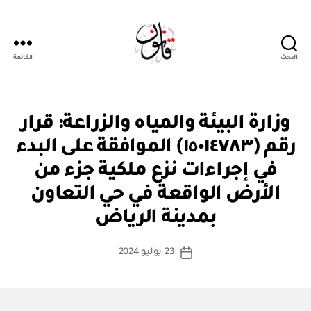
البحث
القائمة
قانون
ق
التصنيفات
وزارة البيئة والمياه والزراعة: قرار
ر
ار
رقم (١٥٠١٤٧٨٣) الموافقة على البدء
و
زا
في إجراءات نزع ملكية جزء من
ر
ي
الأرض الواقعة في حي التعاون
بو
ا
بمدينة الرياض
س
ط
كاتب
23 يوليو 2024
ة
تاريخ
المقالة
ad
المقالة
m
in