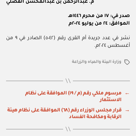
م. عبدالرحمن بن عبدالمحسن الفضلي
صدر في: ١٧ من محرم ١٤٤٦هـ
الموافق: ٢٤ من يوليو ٢٠٢٤م
نشر في عدد جريدة أم القرى رقم (٥٠٤٢) الصادر في ٩ من
أغسطس ٢٠٢٤م.
وزارة البيئة والمياه والزراعة
الوسوم
←
مرسوم ملكي رقم (م / ١٩) الموافقة على نظام
الاستثمار
→
قرار مجلس الوزراء رقم (٦٨) الموافقة على نظام هيئة
الرقابة ومكافحة الفساد