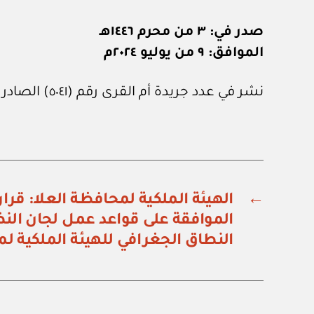
صدر في: ٣ من محرم ١٤٤٦هـ
الموافق: ٩ من يوليو ٢٠٢٤م
نشر في عدد جريدة أم القرى رقم (٥٠٤١) الصادر في ٢ من أغسطس ٢٠٢٤م.
←
الموافقة على قواعد عمل لجان الن
النطاق الجغرافي للهيئة الملكية ل