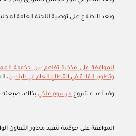
وبعد النظر في قرار مجلس الشورى رقم (١٢٠ / ١٤) وتاريخ ٥ / ٦ / ١٤٤٥هـ.
وبعد الاطلاع على توصية اللجنة العامة لمجلس الوزراء رقم (١٣٠٦٨) وت
الموافقة على مذكرة تفاهم بين حكومة المم
وتطوير القادة في القطاع العام في البلدين
، الموقعة
وقد أعد مشروع
مرسوم ملكي
بذلك، صيغته مر
الموافقة على حوكمة تنفيذ محاور التعاون الوار