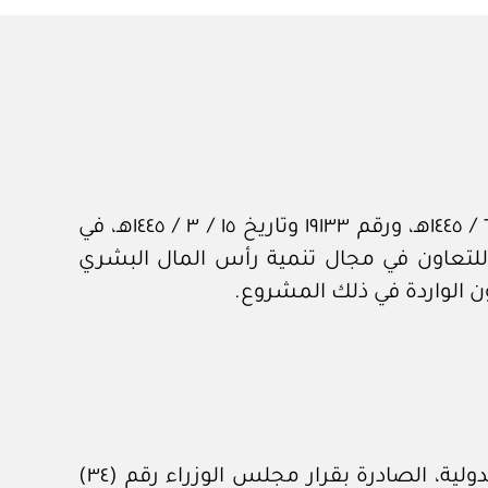
إن مجلس الوزراء بعد الاطلاع على المعاملتين الواردتين من الديوان الملكي برقم ٤٢٩٥٨ وتاريخ ١٠ / ٦ / ١٤٤٥هـ، ورقم ١٩١٣٣ وتاريخ ١٥ / ٣ / ١٤٤٥هـ، في
لتعاون في مجال تنمية رأس المال البشري
ن الواردة في ذلك المشروع.
وبعد الاطلاع على ترتيبات ترشيح واختيار المواطنين للعمل في المنظمات والهيئات الإقليمية أو الدولية، الصادرة بقرار مجلس الوزراء رقم (٣٤)