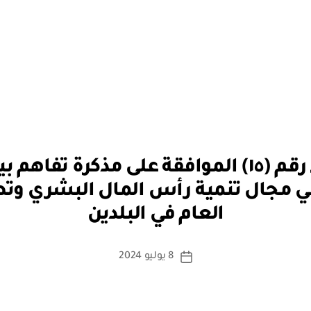
قرار مجلس الوزراء رقم (١٥) الموافقة على مذك
بو
 مجال تنمية رأس المال البشري وتطو
ا
العام في البلدين
س
ط
ة
كاتب
8 يوليو 2024
تاريخ
a
المقالة
المقالة
d
m