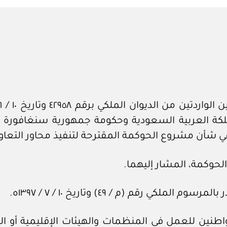
in
ة العربية السعودية وحكومة جمهورية سنغافورة ل
وفي شأن مشروع الحوكمة المقترحة لتنفيذ محاور التعاو
حوكمة، المشار إليهما.
ي رقم (م / ٤٩) وتاريخ ١٠ / ٧ / ١٣٩٧ه.