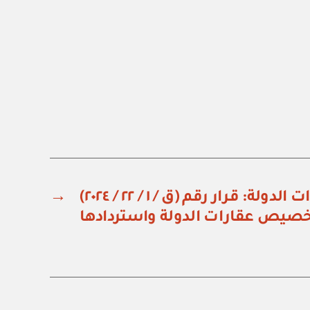
الهيئة العامة لعقارات الدولة: قرار رقم (ق / ١ / ٢٢ / ٢٠٢٤)
→
صيص عقارات الدولة واستردادها