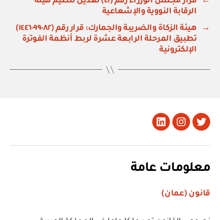
←
قرار مجلس الوزراء رقم (٤١) تعديل تنظيم هيئة
الرقابة النووية والإشعاعية
→
هيئة الزكاة والضريبة والجمارك: قرار رقم (٨٢-٩٩-١٤٤٦)
تطبيق المرحلة الرابعة عشرة لربط أنظمة الفوترة
الإلكترونية
تويتر
Instagram
LinkedIn
معلومات عامة
قانون (عمان)