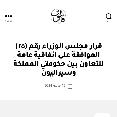
البحث
القائمة
قانون
قر
التصنيفات
قرار مجلس الوزراء رقم (٢٥)
ار
مج
الموافقة على اتفاقية عامة
ل
س
للتعاون بين حكومتي المملكة
بو
الو
ا
زرا
وسيراليون
س
ء
ط
كاتب
15 يوليو 2024
ة
تاريخ
المقالة
ad
المقالة
m
in