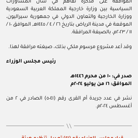
الموافقة على مذكرة تفاهم في شأن المشاورات
السياسية بين وزارة خارجية المملكة العربية السعودية
ووزارة الخارجية والتعاون الدولي في جمهورية سيراليون،
الموقعة في مدينة الرياض بتاريخ ٢٦ / ٤ / ١٤٤٥هـ, الموافق ١٠ /
١١ / ٢٠٢٣م، بالصيغة المرافقة.
وقد أعد مشروع مرسوم ملكي بذلك، صيغته مرافقة لهذا.
رئيس مجلس الوزراء
صدر في: ١٠ من محرم ١٤٤٦هـ
الموافق: ١٦ من يوليو ٢٠٢٤م
نشر في عدد جريدة أم القرى رقم (٥٠٤١) الصادر في ٢ من
أغسطس ٢٠٢٤م.