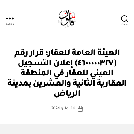
البحث
القائمة
قانون
ق
التصنيفات
الهيئة العامة للعقار: قرار رقم
ر
ار
(٤٦٠٠٠٠٠٣٢٧) إعلان التسجيل
و
زا
العيني للعقار في المنطقة
ر
ي
العقارية الثانية والعشرين بمدينة
بو
ا
الرياض
س
ط
كاتب
14 يوليو 2024
ة
تاريخ
المقالة
ad
المقالة
m
in