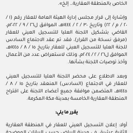
الخاص بالمنطقة العقارية… إلخ».
وإشارة إلى قرار مجلس إدارة الهيئة العامة للعقار رقم (١ /
٢٠ / م / ٢٢) وتاريخ ٣٠ / ٢ / ١٤٤٤هـ، الموافق ل٢٦ / ٩ / ٢٠٢٢م،
القاضي بتشكيل اللجنة العليا للتسجيل العيني للعقار
(مرفق نسخة من القرار)، فقد تم عقد الاجتماع السادس
للجنة العليا للتسجيل العيني للعقار بتاريخ ١٥ / ٨ / ١٤٤٥هـ،
الموافق ل٢٦ / ٢ / ٢٠٢٤م، وذلك لاستعراض عدد من الأعمال
وأخذ توصيات اللجنة بشأنها.
وبعد الاطلاع على محضر اللجنة العليا للتسجيل العيني
للعقار في الاجتماع (السادس) المنعقد بتاريخ ١٥ / ٨ /
١٤٤٥هـ، المتضمن موافقة جميع أعضاء اللجنة على اقتراح
المنطقة العقارية الخامسة بمدينة مكة المكرمة.
يقرر ما يلي:
أولا: إعلان التسجيل العيني للعقار في المنطقة العقارية
الثانية عشرة، في مدينة الرياض حسب البيانات الموضحة