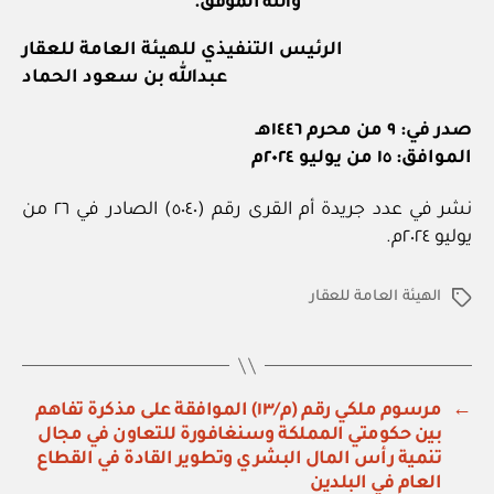
والله الموفق.
الرئيس التنفيذي للهيئة العامة للعقار
عبدالله بن سعود الحماد
صدر في: ٩ من محرم ١٤٤٦هـ
الموافق: ١٥ من يوليو ٢٠٢٤م
نشر في عدد جريدة أم القرى رقم (٥٠٤٠) الصادر في ٢٦ من
يوليو ٢٠٢٤م.
الهيئة العامة للعقار
الوسوم
←
مرسوم ملكي رقم (م/١٣) الموافقة على مذكرة تفاهم
بين حكومتي المملكة وسنغافورة للتعاون في مجال
تنمية رأس المال البشري وتطوير القادة في القطاع
العام في البلدين