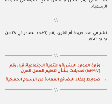
بعد مضي (٦٠) ستين يوما من تاريخ نشرها في الجريدة
الرسمية.
نشر في عدد جريدة أم القرى رقم (٥٠٣٦) الصادر في ٢٨ من
يونيو ٢٠٢٤م.
←
وزارة الموارد البشرية والتنمية الاجتماعية: قرار رقم
(١٥٣٣٠٧) تعديلات بشأن تنظيم العمل المرن
→
ضوابط إعفاء البضائع المعادة من الرسوم الجمركية