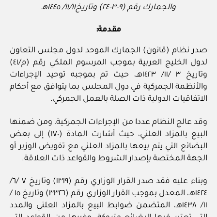
والجمارك رقم (٩-٣-٢٤) وتاريخ١١/١١/ ١٤٤٥هـ
مقدمة:
صدر نظام (قانون) الجمارك الموحد لدول مجلس التعاون
لدول الخليج العربية بموجب المرسوم الملكي رقم (م/٤١)
وتاريخ ٣ /١١/ ١٤٢٣هـ، حيث تم بموجبه توحيد الإجراءات
والأنظمة الجمركية في دول المجلس بما يتوافق مع أحكام
الاتفاقيات الدولية ذات الصلة بالعمل الجمركي.
وقد عالج النظام عددا من الإجراءات الجمركية، ومن ضمنها
البيع بالمزاد العلني، حيث أشارت المادة (١٧٠) إلى بعض
البضائع التي يتم بيعها بالمزاد العلني مع تفويض الوزير أو
الجهة المختصة بإصدار الشروط والقواعد ذات العلاقة.
وبناء عليه فقد صدر القرار الوزاري رقم (١٣١٩) وتاريخ ٧ /٦/
١٤٢٤هـ، المعدل بموجب القرار الوزاري رقم (٣٣٢٦) وتاريخ ١٥ /
١١/ ١٤٣٨هـ، المتضمن ضوابط البيع بالمزاد العلني والمدد