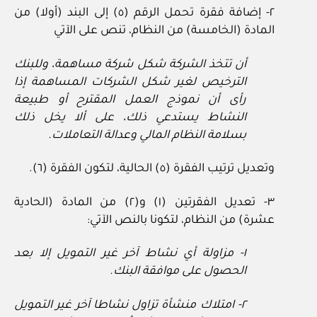
٢- إضافة فقرة تحمل الرقم (٥) إلى البند (أولا) من
المادة (الخامسة) من النظام، تنص على الآتي
أن تتخذ الشركة شكل شركة مساهمة، وللبنك
الترخيص لغير شكل الشركات المساهمة إذا
رأى أن نموذج العمل المقترح أو طبيعة
النشاط يستدعي ذلك، على ألا يخل ذلك
بسلامة النظام المالي وعدالة التعاملات.
وتعديل ترتيب الفقرة (٥) الحالية، لتكون الفقرة (٦).
٣- تعديل الفقرتين (١) و(٢) من المادة (الحادية
عشرة) من النظام، لتكونا بالنص الآتي:
١- مزاولة أي نشاط آخر غير التمويل إلا بعد
الحصول على موافقة البنك.
٢- امتلاك منشأة تزاول نشاطا آخر غير التمويل