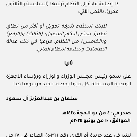
١٤- إضافة مادة إلى النظام ترتيبها (السادسة والثلاثون
مكرر)، بالنص الآتي:
للبنك استثناء شركة تمويل أو أكثر من نطاق
تطبيق بعض أحكام الفصول: (الثالث) و(الرابع)
و(الخامس) من النظام، مراعيا في ذلك عدالة
التعاملات وسلامة النظام المالي.
ثانيا
على سمو رئيس مجلس الوزراء والوزراء ورؤساء الأجهزة
المعنية المستقلة -كل فيما يخصه- تنفيذ مرسومنا هذا.
سلمان بن عبدالعزيز آل سعود
صدر في: ٤ من ذو الحجة ١٤٤٥هـ
الموافق: ١٠ من يونيو ٢٠٢٤م
نشر في عدد جريدة أم القرى رقم (٥٠٣٦) الصادر في ٢٨ من