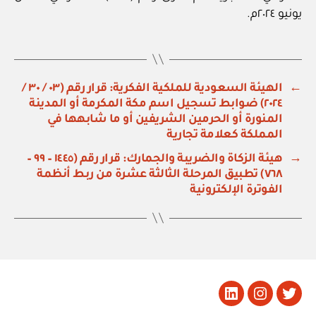
يونيو ٢٠٢٤م.
←
الهيئة السعودية للملكية الفكرية: قرار رقم (٠٣ / ٣٠ /
٢٠٢٤) ضوابط تسجيل اسم مكة المكرمة أو المدينة
المنورة أو الحرمين الشريفين أو ما شابهها في
المملكة كعلامة تجارية
→
هيئة الزكاة والضريبة والجمارك: قرار رقم (١٤٤٥ – ٩٩ –
٧٦٨) تطبيق المرحلة الثالثة عشرة من ربط أنظمة
الفوترة الإلكترونية
تويتر
Instagram
LinkedIn