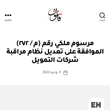
البحث
القائمة
قانون
م
التصنيفات
مرسوم ملكي رقم (م / ٢٧٢)
ر
س
الموافقة على تعديل نظام مراقبة
بو
و
ا
م
شركات التمويل
س
مل
ك
ط
كاتب
ي
9 يونيو 2024
ة
تاريخ
المقالة
ad
المقالة
m
in