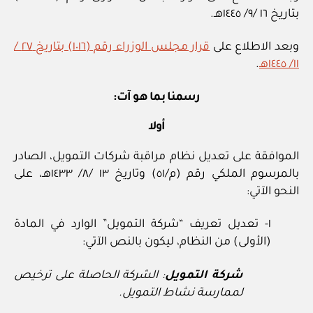
بتاريخ ١٦ /٩/ ١٤٤٥هـ.
وبعد الاطلاع على
قرار مجلس الوزراء رقم (١٠١٦) بتاريخ ٢٧ /
١١/ ١٤٤٥هـ
.
رسمنا بما هو آت:
أولا
الموافقة على تعديل نظام مراقبة شركات التمويل، الصادر
بالمرسوم الملكي رقم (م/٥١) وتاريخ ١٣ /٨/ ١٤٣٣هـ، على
النحو الآتي:
١- تعديل تعريف “شركة التمويل” الوارد في المادة
(الأولى) من النظام، ليكون بالنص الآتي:
شركة التمويل
: الشركة الحاصلة على ترخيص
لممارسة نشاط التمويل.