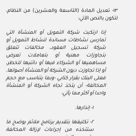
١٣- تعديل المادة (التاسعة والعشرين) من النظام،
لتكون بالنص الآتي:
إذا ارتكبت شركة التمويل أو المنشأة التي
تمارس نشاطات مساندة لنشاط التمويل أو
شركة تسجيل العقود، مخالفات تتعلق
بتجاوزات مهنية أو بتعاملات تعرض
مساهميها أو الشركاء فيها أو دائنيها للخطر،
أو إذا تجاوزت ديون الشركة أو المنشأة أصولها،
فعلى البنك بقرار كتابي -وبما يتناسب مع حجم
المخالفة- أن يتخذ تجاه الشركة أو المنشأة
واحدا أو أكثر مما يأتي:
١- إنذارها.
٢- تكليفها بتقديم برنامج ملائم يوضح ما
ستتخذه من إجراءات لإزالة المخالفة