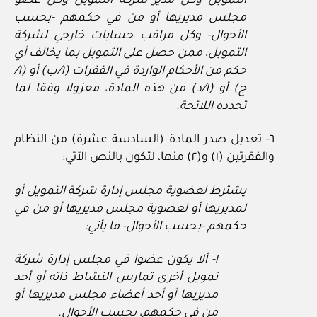
التمويل وكل مدير شركة التمويل وكل عضو
مجلس مديريها أو من في حكمهم -بحسب
الأحوال- وكل مراقب حسابات خارجي لشركة
التمويل، ممن حصل على التمويل بما يخالف أي
حكم من الأحكام الواردة في الفقرات (١/ب) أو (١/
ج) أو (١/د) من هذه المادة، معزولا وفقا لما
تحدده اللائحة.
٦- تعديل صدر المادة (السادسة عشرة) من النظام
والفقرتين (١) و(٢) منها، لتكون بالنص الآتي:
يشترط لعضوية مجلس إدارة شركة التمويل أو
لمديريها أو لعضوية مجلس مديريها أو من في
حكمهم -بحسب الأحوال- ما يأتي:
١- ألا يكون عضوا في مجلس إدارة شركة
تمويل أخرى تمارس النشاط ذاته أو أحد
مديريها أو أحد أعضاء مجلس مديريها أو
من في حكمهم، بحسب الأحوال.