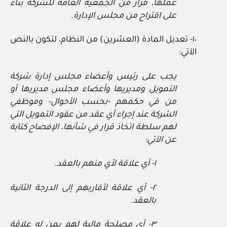
عملها، قرار من الجمعية العامة للشركة بناء
على اقتراح من مجلس الإدارة.
١٠- تعديل المادة (العشرين) من النظام، لتكون بالنص
الآتي:
يجب على رئيس وأعضاء مجلس إدارة شركة
التمويل ومديريها وأعضاء مجلس مديريها أو
من في حكمهم -بحسب الأحوال- وموظفي
الشركة عند إجراء أي عقد من عقود التمويل التي
لهم سلطة اتخاذ قرار في شأنها، الإفصاح كتابة
عن الآتي:
١- أي علاقة لأي منهم بالعقد.
٢- أي علاقة لأقاربهم إلى الدرجة الثانية
بالعقد.
٣- أي مصلحة مالية لهم بمن له علاقة