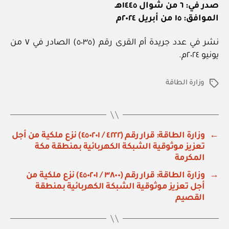
صدر في: ٦ من شوال ١٤٤٥هـ
الموافق: ١٥ من أبريل ٢٠٢٤م
نشر في عدد جريدة أم القرى رقم (٥٠٣٥) الصادر في ٧ من
يونيو ٢٠٢٤م.
وزارة الطاقة
الوسوم
←
وزارة الطاقة: قرار رقم (٤٢٢٢ / ٤٥٠٢٠١) نزع ملكية من أجل
تعزيز موثوقية الشبكة الكهربائية بمنطقة مكة
المكرمة
→
وزارة الطاقة: قرار رقم (٣٨٠٠ / ٤٥٠٢٠١) نزع ملكية من
أجل تعزيز موثوقية الشبكة الكهربائية بمنطقة
القصيم