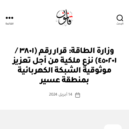
البحث
القائمة
قانون
ق
التصنيفات
وزارة الطاقة: قرار رقم (٣٨٠١ /
ر
ار
٤٥٠٢٠١) نزع ملكية من أجل تعزيز
و
زا
موثوقية الشبكة الكهربائية
بو
ر
ا
ي
بمنطقة عسير
س
ط
كاتب
14 أبريل 2024
ة
تاريخ
المقالة
ad
المقالة
m
in