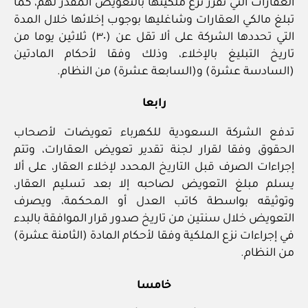
العقارات التي تقرر نزع ملكيتها بالتعويض المقدر لهم، كما
تبلغ مالكي العقارات وشاغليها بوجوب إخلائها خلال المدة
التي تحددها الشركة على ألا تقل عن (٣٠) ثلاثين يوما من
تاريخ التبليغ بالإخلاء، وذلك وفقا لأحكام المادتين
(السادسة عشرة) و(السابعة عشرة) من النظام.
رابعا
تدفع الشركة السعودية للكهرباء تعويضات لأصحاب
الحقوق وفقا لقرار لجنة تقدير تعويض العقارات، وتتم
إجراءات الصرف قبل التاريخ المحدد لإخلاء العقار، على ألا
يسلم مبلغ التعويض لصاحبه إلا بعد تسليم العقار،
وتوثيقه بواسطة كاتب العدل أو المحكمة، ويصرف
التعويض خلال سنتين من تاريخ صدور قرار الموافقة بالبدء
في إجراءات نزع الملكية وفقا لأحكام المادة (الثامنة عشرة)
من النظام.
خامسا