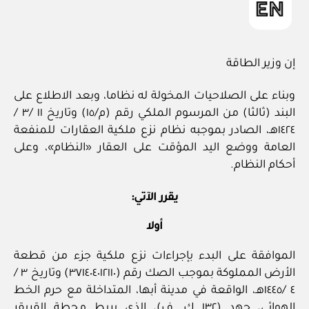
إن وزير الطاقة
وبناء على الصلاحيات المخولة له نظاما، وبعد الاطلاع على
البند (ثالثا) من المرسوم الملكي رقم (م/١٥) وتاريخ ١١ /٣ /
١٤٢٤هـ، الصادر بموجبه نظام نزع ملكية العقارات للمنفعة
العامة ووضع اليد المؤقت على العقار «النظام»، وعلى
أحكام النظام.
يقرر الآتي:
أولا
الموافقة على البدء بإجراءات نزع ملكية جزء من قطعة
الأرض المملوكة بموجب الصك رقم (٣٧١٤٠٤٠١٢١١٠) وتاريخ ٣ /
٤ /١٤٤٥هـ، الواقعة في مدينة أبها، المتداخلة مع حرم الخط
الهوائي، جهد (١٣٢ ك. ف)، الذي يربط محطة القريقر