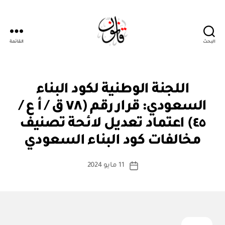
البحث
القائمة
قانون
ق
التصنيفات
اللجنة الوطنية لكود البناء
ر
ار
السعودي: قرار رقم (٧٨ ق / أ ع /
و
زا
٤٥) اعتماد تعديل لائحة تصنيف
بو
ر
ا
ي
مخالفات كود البناء السعودي
س
ط
كاتب
11 مايو 2024
ة
تاريخ
المقالة
ad
المقالة
m
in