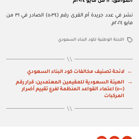
الموافق: ١٢ من مايو ٢٠٢٤م
نشر في عدد جريدة أم القرى رقم (٥٠٣٤) الصادر في ٣١ من
مايو ٢٠٢٤م.
اللجنة الوطنية لكود البناء السعودي
الوسوم
←
لائحة تصنيف مخالفات كود البناء السعودي
→
الهيئة السعودية للمقيمين المعتمدين: قرار رقم
(٥٠٠) اعتماد القواعد المنظمة لفرع تقييم أضرار
المركبات