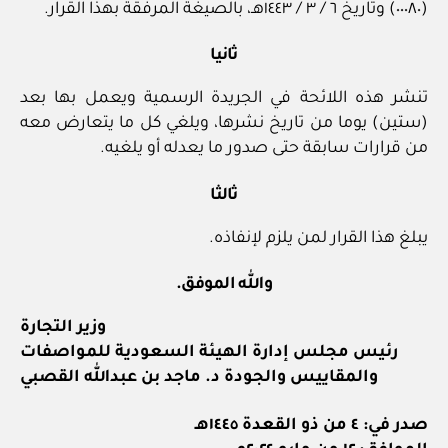
(٠٠٠٨٠) وتاريخ ٦ / ٣ / ١٤٤٣هـ، بالصيغة المرفقة بهذا القرار.
ثانيا
تنشر هذه اللائحة في الجريدة الرسمية ويعمل بها بعد
(ستين) يوما من تاريخ نشرها، ويلغي كل ما يتعارض معه
من قرارات سابقة حتى صدور ما يعدله أو يلغيه.
ثالثا
يبلغ هذا القرار لمن يلزم لإنفاذه.
والله الموفق.
وزير التجارة
رئيس مجلس إدارة الهيئة السعودية للمواصفات
والمقاييس والجودة د. ماجد بن عبدالله القصبي
صدر في: ٤ من ذو القعدة ١٤٤٥هـ