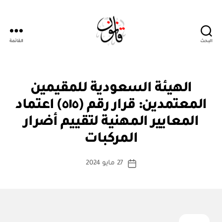
البحث
القائمة
قانون
ق
التصنيفات
الهيئة السعودية للمقيمين
ر
ار
المعتمدين: قرار رقم (٥١٥) اعتماد
و
زا
المعايير المهنية لتقييم أضرار
بو
ر
ا
ي
المركبات
س
ط
كاتب
27 مايو 2024
ة
تاريخ
المقالة
ad
المقالة
m
in