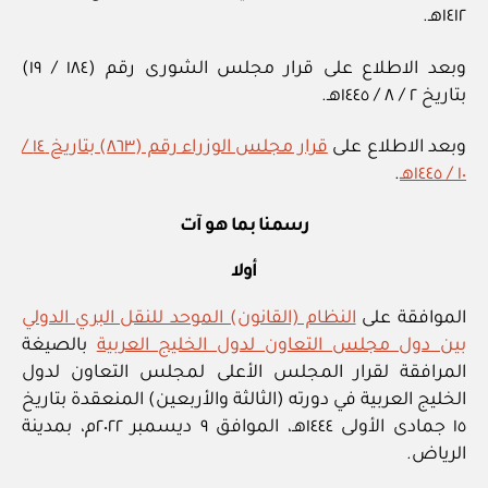
١٤١٢هـ.
وبعد الاطلاع على قرار مجلس الشورى رقم (١٨٤ / ١٩)
بتاريخ ٢ / ٨ / ١٤٤٥هـ.
وبعد الاطلاع على
قرار مجلس الوزراء رقم (٨٦٣) بتاريخ ١٤ /
١٠ / ١٤٤٥هـ
.
رسمنا بما هو آت
أولا
الموافقة على
النظام (القانون) الموحد للنقل البري الدولي
بين دول مجلس التعاون لدول الخليج العربية
بالصيغة
المرافقة لقرار المجلس الأعلى لمجلس التعاون لدول
الخليج العربية في دورته (الثالثة والأربعين) المنعقدة بتاريخ
١٥ جمادى الأولى ١٤٤٤هـ، الموافق ٩ ديسمبر ٢٠٢٢م، بمدينة
الرياض.