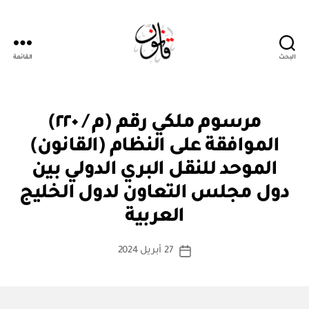
البحث
القائمة
قانون
م
التصنيفات
مرسوم ملكي رقم (م / ٢٢٠)
ر
س
الموافقة على النظام (القانون)
و
م
الموحد للنقل البري الدولي بين
مل
ك
دول مجلس التعاون لدول الخليج
بو
ي
ا
العربية
س
ط
كاتب
27 أبريل 2024
ة
تاريخ
المقالة
ad
المقالة
m
in