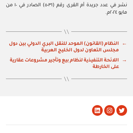
نشر في عدد جريدة أم القرى رقم (٥٠٣١) الصادر في ١٠ من
مايو ٢٠٢٤م.
←
النظام (القانون) الموحد للنقل البري الدولي بين دول
مجلس التعاون لدول الخليج العربية
→
اللائحة التنفيذية لنظام بيع وتأجير مشروعات عقارية
على الخارطة
تويتر
Instagram
LinkedIn