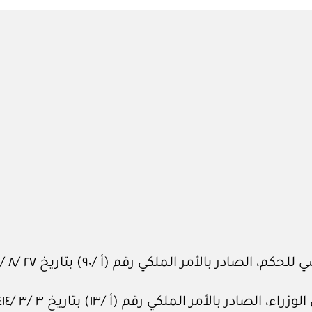
in
بالأمر الملكي رقم (أ /٩٠) بتاريخ ٢٧ /٨ /١٤١٢هـ.
الأمر الملكي رقم (أ /١٣) بتاريخ ٣ /٣ /١٤١٤هـ.