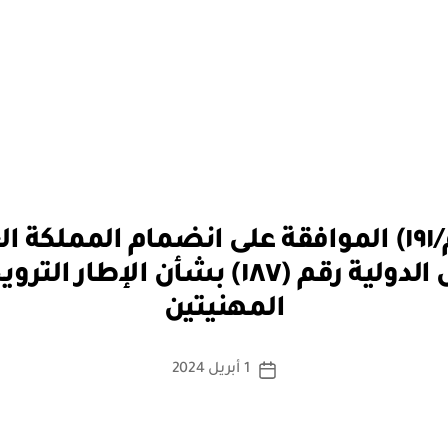
مرسوم ملكي رقم (م/١٩١) الموافقة على انضمام ال
بو
اتفاقية منظمة العمل الدولية رقم (١٨٧
ا
المهنيتين
س
ط
ة
كاتب
1 أبريل 2024
تاريخ
a
المقالة
المقالة
d
m