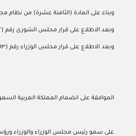
وبناء على المادة (الثامنة عشرة) من نظام مجلس الشورى، الص
وبعد الاطلاع على قرار مجلس الشورى رقم (١٥٢ /١٧) بتاريخ ٤ /٧ /١٤٤٥هـ.
وبعد الاطلاع على قرار مجلس الوزراء رقم (٧٩٣) بتاريخ ١٦ /٩ /١٤٤٥هـ.
الموافقة على انضمام المملكة العربية السعودية إلى اتفاقية منظمة العمل
على سمو رئيس مجلس الوزراء والوزراء ورؤساء