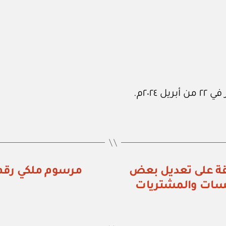
رار رقم (١٠٩٠) الموافقة على تعديل بعض
نافسات والمشتريات