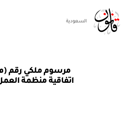
السعودية
قانون
م
التصنيفات
ر
س
و
م
م
لك
ي