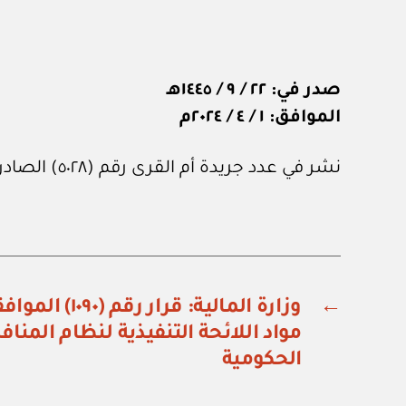
صدر في: ٢٢ / ٩ / ١٤٤٥هـ
الموافق: ١ / ٤ / ٢٠٢٤م
نشر في عدد جريدة أم القرى رقم (٥٠٢٨) الصادر في ٢٢ من أبريل ٢٠٢٤م.
←
وزارة المالية: ق
مواد اللائحة التنفيذية لنظام الم
الحكومية