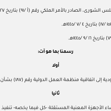
ادر بالأمر الملكي رقم (أ /٩١) بتاريخ ٢٧ /٨ /١٤١٢هـ.
رسمنا بما هو آت:
أولا
 الدولية رقم (١٨٧) بشأن الإطار الترويجي للسلامة والصحة المهنيتين.
ثانيا
 الأجهزة المعنية المستقلة -كل فيما يخصه- تنفيذ 