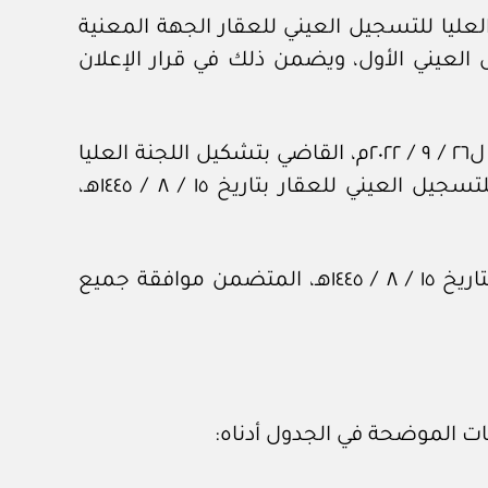
لعليا للتسجيل العيني للعقار الجهة المعنية
 العيني الأول، ويضمن ذلك في قرار الإعلان
وإشارة إلى قرار مجلس إدارة الهيئة العامة للعقار رقم (١ / ٢٠ / م / ٢٢) وتاريخ ٣٠ / ٢ / ١٤٤٤هـ، الموافق ل٢٦ / ٩ / ٢٠٢٢م، القاضي بتشكيل اللجنة العليا
للتسجيل العيني للعقار (مرفق نسخة من القرار)، فقد تم عقد الاجتماع السادس للجنة العليا للتسجيل العيني للعقار بتاريخ ١٥ / ٨ / ١٤٤٥هـ،
وبعد الاطلاع على محضر اللجنة العليا للتسجيل العيني للعقار في الاجتماع (السادس) المنعقد بتاريخ ١٥ / ٨ / ١٤٤٥هـ، المتضمن موافقة جميع
نات الموضحة في الجدول أدناه: