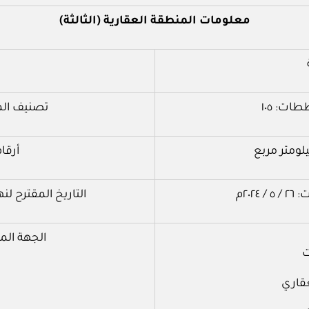
معلومات المنطقة العقارية (الثالثة)
ت: ١٠٥
تصنيف الم
أرقا
٢٠٢م
التاريخ المقترح لنهاية م
الجهة الم
ت
قاري