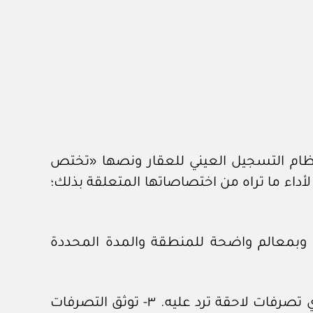
ن نظام التسجيل العيني للعقار ونصها «تختص
أداء ما تراه من اختصاصاتها المتعلقة بذلك؛
قا وبمعالم واضحة للمنطقة والمدة المحددة
٢- تختص الجهة المختصة بالتسجيل العيني الأول لكل عقار واقع في المنطقة العقارية وتسجيل أي تصرفات لاحقة ترد عليه. ٣- توثق التصرفات