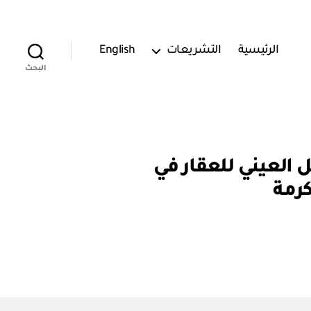
الرئيسية
التشريعات
English
البحث
٤٥٠٠٠٠٣٧٨) إعلان التسجيل العيني للعقار في
كرمة