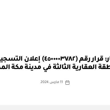
بو
الهيئة العامة للعقار: قرار رقم (٢
ا
قة العقارية الثالثة في مدينة مكة الم
س
ط
ة
كاتب
11 مارس 2024
تاريخ
a
المقالة
المقالة
d
m
in