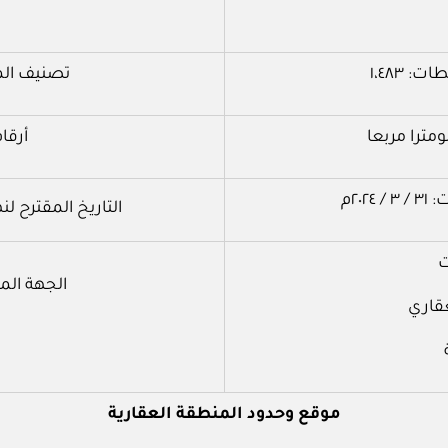
١،٤٨٣
تصنيف الم
أرقا
٢٠م
التاريخ المقترح لنهاية
ت
الجهة الم
قاري
‌موقع وحدود المنطقة العقارية