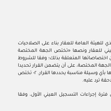
قم (٤٥٠٠٠٠٣٦٥٢) وتاريخ ٢٣ / ٠٨ / ١٤٤٥هـ إن الرئيس التنفيذي للهيئة العامة للعقار بناء على الصلاحيات
العيني للعقار ونصها «تختص الجهة المختصة
 من اختصاصاتها المتعلقة بذلك؛ وفقا للشروط
نطقة العقارية بقرار يصدر عن الجهة المختصة، على أن يتضمن القرار تحديدا
دقيقا وبمعالم واضحة للمنطقة والمدة المحددة لاستقبال طلبات التسجيل العيني الأول، ويعلن عنها بأي وسيلة مناسبة يحددها القرار. ٢- تختص
قة ترد عليه.
 فترة إجراءات التسجيل العيني الأول، وفقا