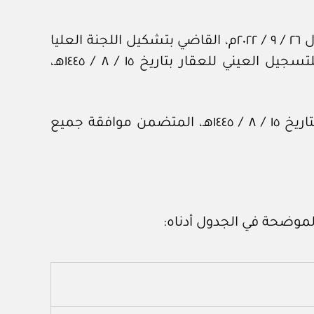
وإشارة إلى قرار مجلس إدارة الهيئة العامة للعقار رقم (١ / ٢٠ / م / ٢٢) وتاريخ ٣٠ / ٢ / ١٤٤٤هـ، الموافق ل ٢٦ / ٩ / ٢٠٢٢م، القاضي بتشكيل اللجنة العليا
للتسجيل العيني للعقار (مرفق نسخة من القرار)، فقد تم عقد الاجتماع السادس للجنة العليا للتسجيل العيني للعقار بتاريخ ١٥ / ٨ / ١٤٤٥هـ،
وبعد الاطلاع على محضر اللجنة العليا للتسجيل العيني للعقار في الاجتماع (السادس) المنعقد بتاريخ ١٥ / ٨ / ١٤٤٥هـ، المتضمن موافقة جميع
الموضحة في الجدول أدناه: