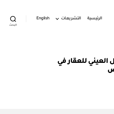
الرئيسية
التشريعات
English
البحث
٤٥٠٠٠٠٣٦) إعلان التسجيل العيني للعقار في
ض