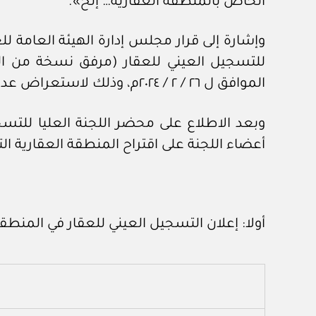
الخاص بالمنطقة العقارية… إلخ».
الموافق ل ٢٦ / ٢ / ٢٠٢٤م، وذلك لاستعراض عدد من الأعمال وأخذ توصيات اللجنة بشأنها.
أعضاء اللجنة على اقتراح المنطقة العقارية ال
أولا: إعلان التسجيل العيني للعقار في المنط