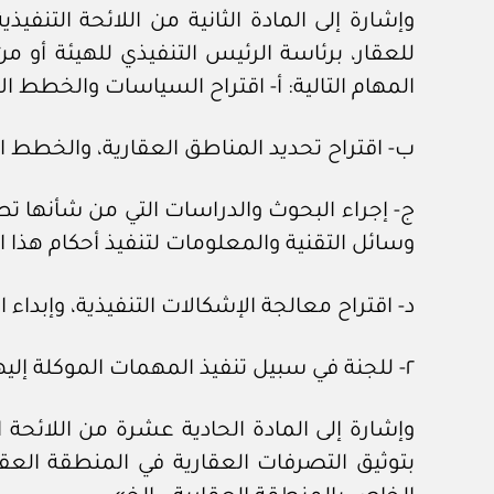
للعقار، برئاسة الرئيس التنفيذي للهيئة أو 
المهام التالية: ‌أ- اقتراح السياسات والخطط ا
‌ب- اقتراح تحديد المناطق العقارية، والخطط الل
‌ج- إجراء البحوث والدراسات التي من شأنها ت
وسائل التقنية والمعلومات لتنفيذ أحكام هذا ا
‌د- اقتراح معالجة الإشكالات التنفيذية، وإبداء
٢- للجنة في سبيل تنفيذ المهمات الموكلة إليها الاستعانة بمن تراه من الخبراء والمختصين والجهات العامة أو الخاصة ذات الاختصاص».
وإشارة إلى المادة الحادية عشرة من اللائحة 
بتوثيق التصرفات العقارية في المنطقة العقا