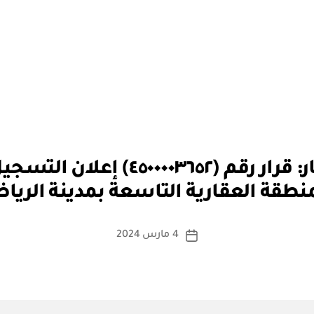
بو
الهيئة العامة للعقار: قرار رقم (٥٢
ا
منطقة العقارية التاسعة بمدينة الريا
س
ط
ة
كاتب
4 مارس 2024
تاريخ
a
المقالة
المقالة
d
m
in