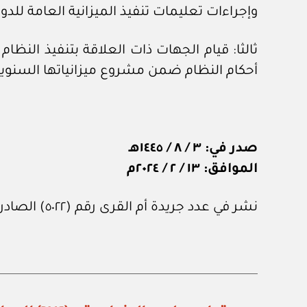
وإجراءات تعليمات تنفيذ الميزانية العامة للدول
ثالثا: قيام الجهات ذات العلاقة بتنفيذ النظام 
أحكام النظام ضمن مشروع ميزانياتها السنوية ا
صدر في: ٣ / ٨ / ١٤٤٥هـ
الموافق: ١٣ / ٢ / ٢٠٢٤م
نشر في عدد جريدة أم القرى رقم (٥٠٢٢) الصادر في ١ من مارس ٢٠٢٤م.