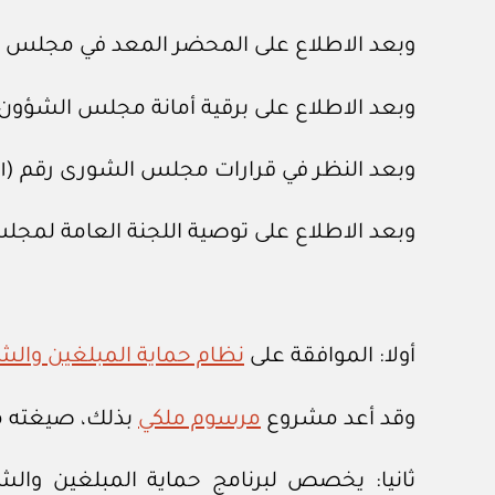
وبعد الاطلاع على المحضر المعد في مجلس الشؤون الاقتصادية وا
وبعد الاطلاع على برقية أمانة مجلس الشؤون السياسية والأمني
وبعد النظر في قرارات مجلس الشورى رقم (٢٤١/٦١) وتاريخ ٢٨ /٢/ ١٤٤٠هـ، ورقم (١٩٦ /٣٧) وتاريخ ٢٥ /١١/ ١٤٤٢هـ، ورقم (١٠٣ /١٢) وتاريخ ٢٠ /٥/ ١٤٤٥هـ.
وبعد الاطلاع على توصية اللجنة العامة لمجلس الوزراء رقم (٧٥٦١) 
أولا: الموافقة على
نظام حماية المبلغين والشه
وقد أعد مشروع
مرسوم ملكي
بذلك، صيغته مر
ثانيا: يخصص لبرنامج حماية المبلغين والشه