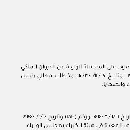
د، على المعاملة الواردة من الديوان الملكي
برقم ٣٨٤٤٢ وتاريخ ٢٢ /٥/ ١٤٤٥هـ، المشتملة على برقية صاحب السمو الملكي وزير الداخلية رقم ٢٦٩٦٩٩ وتاريخ ٧ /١٢/ ١٤٣٩هـ، وخطاب معالي رئيس
وبعد الاطلاع على المحاضر رقم (١٣٥٩) وتاريخ ٧ /١١/ ١٤٤١هـ، ورقم (١٧١) وتاريخ ٢٥ /٣/ ١٤٤٢هـ، ورقم (٤٠١) وتاريخ ٦ /٩/ ١٤٤٣هـ، ورقم (١٨٣) وتاريخ ٤ /٦/ ١٤٤٤هـ،