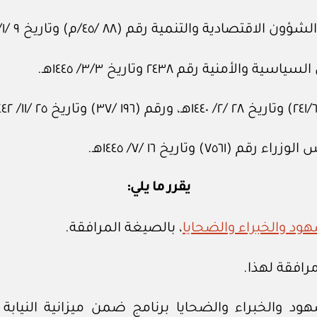
لتنمية رقم (٨٨ /٤٥/م) وتاريخ ٩ /١/ ١٤٤٥هـ.
ة رقم ٢٤٣٨ وتاريخ ٣/٣/ ١٤٤٥هـ.
وتاريخ ١٦ /٧/ ١٤٤٥هـ.
يقرر ما يلي:
ود والخبراء والضحايا
، بالصيغة المرافقة.
افقة لهذا.
ود والخبراء والضحايا برنامج ضمن ميزانية النيابة 