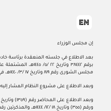
إن مجلس الوزراء
بعد الاطلاع في جلسته المنعقدة برئاسة خادم 
مجلس الشورى رقم ٨١٩ وتاريخ ١٧ /٣/ ١٤٤٠هـ، في شأن مشروع نظام حماية المبلغين والشهود والخبراء والضحايا.
وبعد الاطلاع على مشروع النظام المشار إليه.
ورقم (٣٥٥) وتاريخ ١٨ /١٢/ ١٤٤٤هـ، والمذكرتين رقم (١١٢٧) وتاريخ ٦ /٧/ ١٤٤٢هـ، ورقم (٢٣٤٢) وتاريخ ٢٨ /٦/ ١٤٤٥هـ، المعدة في هيئة الخبراء بمجلس الوزراء.