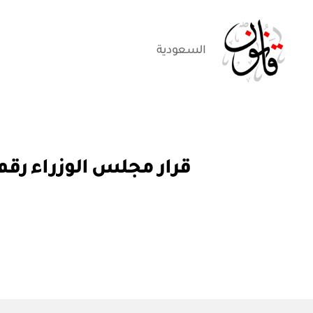
السعودية
قانون
قر
التصنيفات
ار
مج
ل
س
الو
زرا
ء