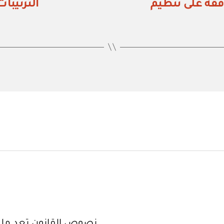
راء رقم (٦٣٢) الموافقة على تنظيم
الترتيبا
نصوص القانون تعد ملكا