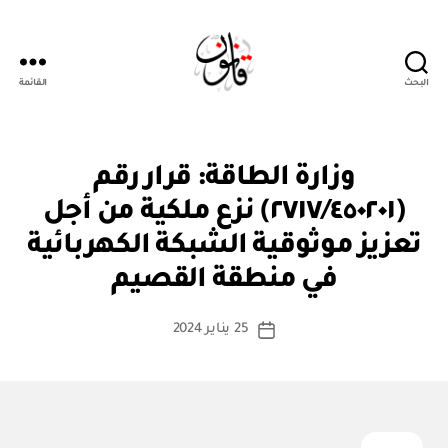
البحث
القائمة
قانون
ق
التصنيفات
وزارة الطاقة: قرار رقم
ر
ار
(٢٧١٧/٤٥٠٢٠١) نزع ملكية من أجل
و
زا
تعزيز موثوقية الشبكة الكهربائية
بو
ر
ا
ي
في منطقة القصيم
س
ط
كاتب
25 يناير 2024
ة
تاريخ
المقالة
ad
المقالة
m
in