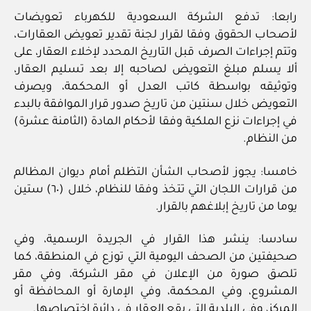
رابعا: تدفع الشركة السعودية للكهرباء تعويضات
لأصحاب الحقوق وفقا لقرار لجنة تقدير تعويض العقارات،
وتتم إجراءات الصرف قبل التاريخ المحدد لإخلاء العقار، على
ألا يسلم مبلغ التعويض لصاحبه إلا بعد تسليم العقار،
وتوثيقه بواسطة كاتب العدل أو المحكمة، ويصرف
التعويض خلال سنتين من تاريخ صدور قرار الموافقة بالبدء
في إجراءات نزع الملكية وفقا لأحكام المادة (الثامنة عشرة)
من النظام.
خامسا: يجوز لأصحاب الشأن التظلم أمام ديوان المظالم
من قرارات اللجان التي تتخذ وفقا للنظام، خلال (٦٠) ستين
يوما من تاريخ إبلاغهم بالقرار.
سادسا: ينشر هذا القرار في الجريدة الرسمية، وفي
صحيفتين من الصحف اليومية التي توزع في المنطقة، كما
تلصق صورة من الإعلان في مقر الشركة، وفي مقر
المشروع، وفي المحكمة، وفي الإمارة أو المحافظة أو
المركز، وفي البلدية التي يقع العقار في دائرة اختصاصها.