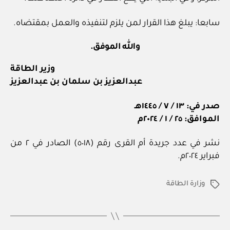
سابعا: يبلغ هذا القرار لمن يلزم لتنفيذه والعمل بمقتضاه.
والله الموفق.
وزير الطاقة
عبدالعزيز بن سلمان بن عبدالعزيز
صدر في: ١٣ / ٧ / ١٤٤٥هـ
الموافق: ٢٥ / ١ / ٢٠٢٤م
نشر في عدد جريدة أم القرى رقم (٥٠١٨) الصادر في ٢ من
فبراير ٢٠٢٤م.
وزارة الطاقة
الوسوم