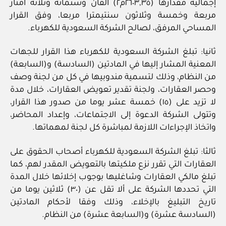
إجمالية مقدارها (٢٦٠٣,٣٥م٢) ألفان وستمائة وثلاثة أمتار
مربعة وخمسة وثلاثون سنتيمترا مربعا، وفق القرار
المساحي المرفق، لصالح الشركة السعودية للكهرباء.
ثانيا: تبلغ الشركة السعودية للكهرباء هذا القرار للجهات
المعنية المشار إليها في المادتين (السادسة) و(السابعة)
من النظام، وذلك لتسمية مندوبيها في كل من لجنة وصف
وحصر العقارات، ولجنة تقدير تعويض العقارات، خلال مدة
لا تزيد على (١٥) خمسة عشر يوما من صدور هذا القرار،
وتتولى الشركة الدعوة إلى الاجتماعات، وإعداد المحاضر،
واتخاذ الإجراءات اللازمة لمباشرة كل لجنة لمهماتها.
ثالثا: تبلغ الشركة السعودية للكهرباء أصحاب الحقوق على
العقارات التي تقرر نزع ملكيتها بالتعويض المقدر لهم، كما
تبلغ مالكي العقارات وشاغليها بوجوب إخلائها خلال المدة
التي تحددها الشركة على ألا تقل عن (٣٠) ثلاثين يوما من
تاريخ التبليغ بالإخلاء، وذلك وفقا لأحكام المادتين
(السادسة عشرة) و(السابعة عشرة) من النظام.