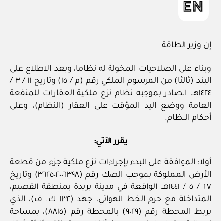
إن وزير الطاقة
وبناء على الصلاحيات المخولة له نظاما، وبعد الاطلاع على
البند (ثالثا) من المرسوم الملكي رقم (م / ١٥) وتاريخ ١١ / ٣ /
١٤٢٤هـ، الصادر بموجبه نظام نزع ملكية العقارات للمنفعة
العامة ووضع اليد المؤقت على العقار (النظام)، وعلى
أحكام النظام.
يقرر الآتي:
أولا: الموافقة على البدء بإجراءات نزع ملكية جزء من قطعة
الأرض المملوكة بموجب الصك رقم (٣٦٢٥٠٢٠٠٦٣٩٨) وتاريخ
٢٧ / ٥ / ١٤٤١هـ، الواقعة في مدينة بريدة بمنطقة القصيم،
المتداخلة مع حرم الخط الهوائي، جهد (١٣٢ ك. ف)، الذي
يربط المحطة رقم (٩٠٢٩) بالمحطة رقم (٨٨١٥)، بمساحة