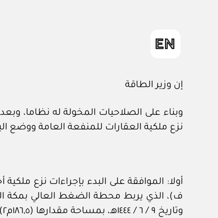
إن وزير الطاقة
نزع ملكية العقارات للمنفعة العامة ووضع اليد
وتاريخ ٩ / ٦ / ١٤٤٤هـ، بمساحة مقدارها (١٨٦,٥م٢) مائة وستة وثمانون مترا مربعا وخمسة سنتيمترات مربعة.