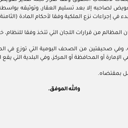
لتعويض لصاحبه إلا بعد تسليم العقار، وتوثيقه بوا
ء في إجراءات نزع الملكية وفقا لأحكام المادة (الثامن
 اللجان التي تتخذ وفقا للنظام، خلال (٦٠) ستين يوما من تاريخ إبلاغهم با
ة، وفي صحيفتين من الصحف اليومية التي توزع في ا
لإمارة أو المحافظة أو المركز، وفي البلدية التي يقع 
عمل بمقتضاه.
والله الموفق.