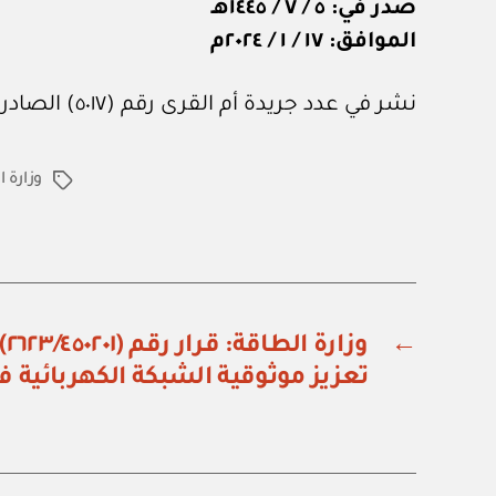
صدر في: ٥ / ٧ / ١٤٤٥هـ
الموافق: ١٧ / ١ / ٢٠٢٤م
نشر في عدد جريدة أم القرى رقم (٥٠١٧) الصادر في ٢٦ من يناير ٢٠٢٤م.
وزارة 
الوسوم
←
وز
تعزيز موثوقية الشبكة الكهربائية ف