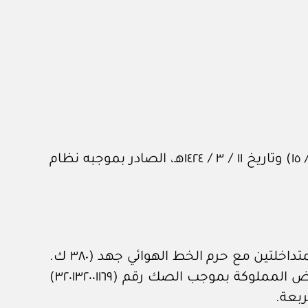
وبناء على الصلاحيات المخولة له نظاما، وبعد الاطلاع على البند (ثالثا) من المرسوم الملكي رقم (م / ١٥) وتاريخ ١١ / ٣ / ١٤٢٤هـ، الصادر بموجبه نظام
أولا: الموافقة على البدء بإجراءات نزع ملكية أجزاء من الأرضين الواقعتين في مدينة مكة المكرمة، المتداخلتين مع حرم الخط الهوائي جهد (٣٨٠ ك.
ف)، الذي يربط محطة الضغط العالي بمكة المكرمة بمحطة الحرمين (١)، وفقا للآتي: ١- جزء من الأرض المملوكة بموجب الصك رقم (٣٢٠١٣٢٠٠١١٦٩)