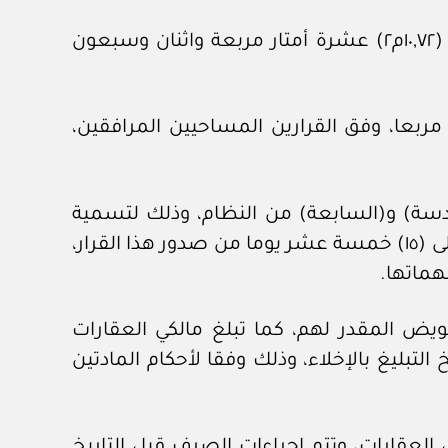
٢- جزء من الأرض المملوكة بموجب الصك رقم (٥٢٠١٣٢٠٠١١٧١) وتاريخ ٩ / ٦ / ١٤٤٤هـ، بمساحة مقدارها (١٠,٧٢م٢) عشرة أمتار مربعة واثنان وسبعون
ن سنتيمترا مربعا، وفق القرارين المساحيين المرافقين،
لسادسة) و(السابعة) من النظام، وذلك لتسمية
مندوبيها في كل من لجنة وصف وحصر العقارات، ولجنة تقدير تعويض العقارات، خلال مدة لا تزيد على (١٥) خمسة عشر يوما من صدور هذا القرار،
هماتها.
عويض المقدر لهم، كما تبلغ مالكي العقارات
ا الشركة على ألا تقل عن (٣٠) ثلاثين يوما من تاريخ التبليغ بالإخلاء، وذلك وفقا لأحكام المادتين
لعقارات، وتتم إجراءات الصرف قبل التاريخ