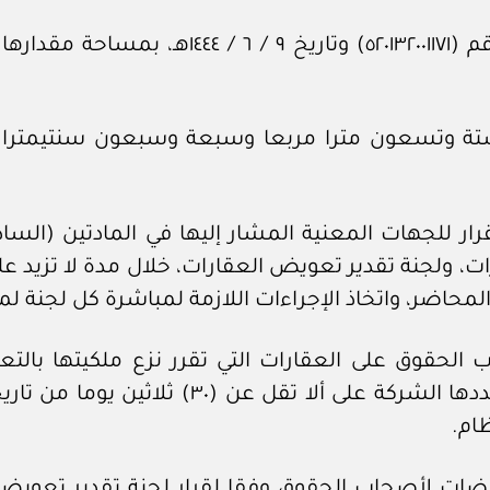
ية مقدارها (١٩٦,٧٧م٢) مائة وستة وتسعون مترا مربعا وسبعة وسبعو
لقرار للجهات المعنية المشار إليها في المادتين (ا
المحاضر، واتخاذ الإجراءات اللازمة لمباشرة كل لجنة لم
ب الحقوق على العقارات التي تقرر نزع ملكيتها بالت
وشاغليها بوجوب إخلائها خلال المدة التي تحدده
ام.
يضات لأصحاب الحقوق وفقا لقرار لجنة تقدير تعويض ا