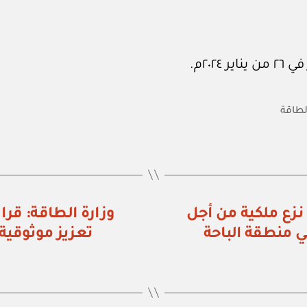
الطاقة
ارة الطاقة: قرار رقم (٢٦٢٣/٤٥٠٢٠١) نزع ملكية من أجل
ي منطقة الباحة
تعزيز موثوقية