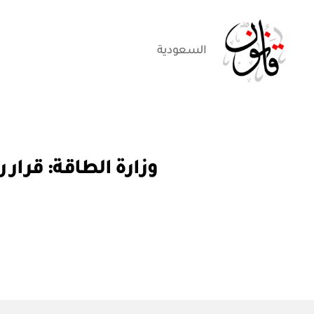
السعودية
قانون
ق
التصنيفات
ر
ار
و
ز
ا
ر
ي