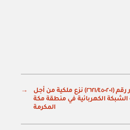
وزارة الطاقة: قرار رقم (٢٦٢١/٤٥٠٢٠١) نزع ملكية من أجل
→
 الشبكة الكهربائية في منطقة مكة
المكرمة