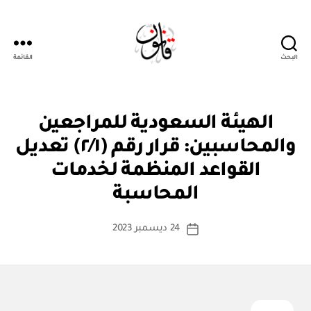
البحث
القائمة
قانون
ق
التصنيفات
الهيئة السعودية للمراجعين
ر
ار
والمحاسبين: قرار رقم (٢/١) تعديل
و
زا
القواعد المنظمة لخدمات
بو
ر
ا
ي
المحاسبة
س
ط
كاتب
24 ديسمبر 2023
ة
تاريخ
المقالة
ad
المقالة
m
in