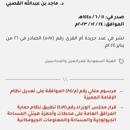
د. ماجد بن عبدالله القصبي
صدر في: ١١ / ٦ / ١٤٤٥هـ
الموافق: ٢٤ / ١٢ / ٢٠٢٣م
نشر في عدد جريدة أم القرى رقم (٥٠١٧) الصادر في ٢٦ من
يناير ٢٠٢٤م.
الهيئة السعودية للمراجعين والمحاسبين
الوسوم
←
مرسوم ملكي رقم (م/٨٤) الموافقة على تعديل نظام
الإقامة المميزة
→
قرار مجلس الوزراء رقم (٤٥٩) تطبيق نظام حماية
المرافق العامة على محطات وأجهزة هيئتي المساحة
الجيولوجية والمساحة والمعلومات الجيومكانية