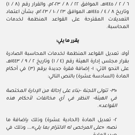
٦ / ٢ / ١٤٤٥هـ، الموافق ٢٢ / ٨ / ٢٠٢٣م، والقرار رقم (٨ / ١)
وتاريخ ٨ / ٤ / ١٤٤٥هـ، الموافق ٢٣ / ١٠ / ٢٠٢٣م، بشأن اعتماد
التعديلات المقترحة على القواعد المنظمة لخدمات
المحاسبة.
يقرر ما يلي:
أولا: تعديل القواعد المنظمة لخدمات المحاسبة الصادرة
بقرار مجلس إدارة الهيئة رقم (٤ / ١) وتاريخ ٢ / ٩ / ١٤٤٣هـ،
على النحو الآتي: ١- إضافة فقرة جديدة برقم (٣) في أحكام
المادة (السادسة عشرة) بالنص التالي:
«
٣- تتولى اللجنة -بناء على إحالة من الإدارة المختصة
في الهيئة- النظر في أي مخالفات لأحكام هذه
القواعد
».
٢- تعديل المادة (الحادية عشرة) وذلك بإضافة ما
نصه: «
على المرخص له الالتزام بما يلي
»…، وذلك في