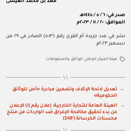
فهد بن محمد العيسى
صدر في: ٦ / ٥ / ١٤٤٥هـ
الموافق: ٢٠ / ١١ / ٢٠٢٣م
نشر في عدد جريدة أم القرى رقم (٥٠١٣) الصادر في ٢٩ من
ديسمبر ٢٠٢٣م.
هيئة المركز الوطني للوثائق والمحفوظات
الوسوم
←
تعديل لائحة الإتلاف وتضمين مبادرة «آمن للوثائق
الحكومية»
→
الهيئة العامة للتجارة الخارجية: إعلان رقم (١) الإعلان
عن بدء تحقيق مكافحة الإغراق ضد الواردات من منتج
محسنات الخرسانة (SNF)