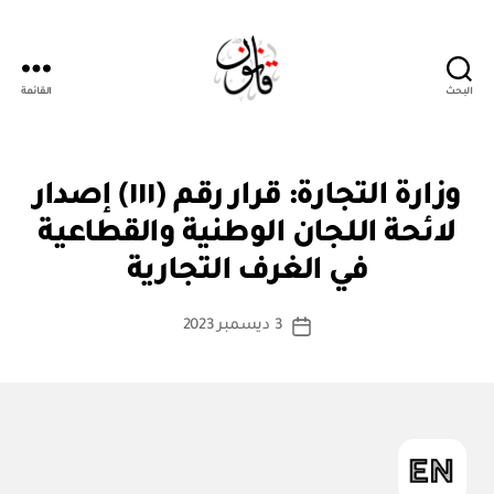
البحث
القائمة
قانون
ق
التصنيفات
وزارة التجارة: قرار رقم (١١١) إصدار
ر
ار
لائحة اللجان الوطنية والقطاعية
بو
و
ا
زا
في الغرف التجارية
س
ر
ي
ط
كاتب
3 ديسمبر 2023
ة
تاريخ
المقالة
ad
المقالة
m
in