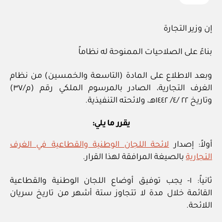
إن وزير التجارة
بناءً على الصلاحيات الممنوحة له نظاماً
وبعد الاطلاع على المادة (التاسعة والخمسين) من نظام
الغرف التجارية، الصادر بالمرسوم الملكي رقم (م/٣٧)
وتاريخ ٢٢ /٤/ ١٤٤٢هـ، ولائحته التنفيذية.
يقرر ما يلي:
أولاً: إصدار
لائحة اللجان الوطنية والقطاعية في الغرف
التجارية
بالصيغة المرافقة لهذا القرار.
ثانياً: ١- يجب توفيق أوضاع اللجان الوطنية والقطاعية
القائمة خلال مدة لا تتجاوز ستة أشهر من تاريخ سريان
اللائحة.