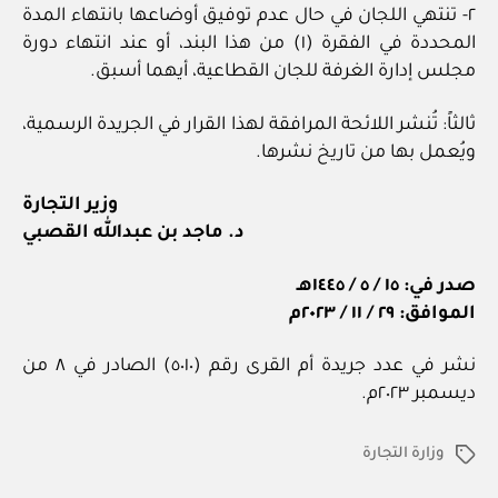
٢- تنتهي اللجان في حال عدم توفيق أوضاعها بانتهاء المدة
المحددة في الفقرة (١) من هذا البند، أو عند انتهاء دورة
مجلس إدارة الغرفة للجان القطاعية، أيهما أسبق.
ثالثاً: تُنشر اللائحة المرافقة لهذا القرار في الجريدة الرسمية،
ويُعمل بها من تاريخ نشرها.
وزير التجارة
د. ماجد بن عبدالله القصبي
صدر في: ١٥ / ٥ / ١٤٤٥هـ
الموافق: ٢٩ / ١١ / ٢٠٢٣م
نشر في عدد جريدة أم القرى رقم (٥٠١٠) الصادر في ٨ من
ديسمبر ٢٠٢٣م.
وزارة التجارة
الوسوم