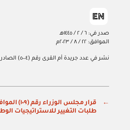
صدر في: ٦ / ٢ / ١٤٤٥هـ
الموافق: ٢٢ / ٨ / ٢٠٢٣م
نشر في عدد جريدة أم القرى رقم (٥٠٠٤) الصادر في ٢٧ من أكتوبر ٢٠٢٣م.
←
قرار مجلس الوزرا
طلبات التغيير للاستراتيجيات الوطن