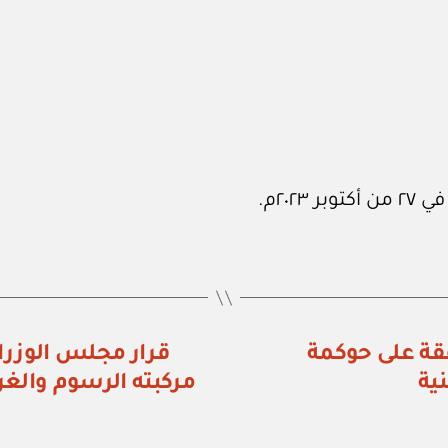
ء رقم (١٠٩) الموافقة على حوكمة
ية
مركبته الرسوم والغرا