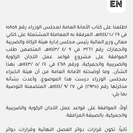
اطلعنا على كتاب الأمانة العامة لمجلس الوزراء رقم ١٥٨٥٨
في ٢٩ /١٠ /١٤٤٤هـ، المرفقة به المعاملة المشتملة على كتابي
معالي وزير المالية رئيس مجلس إدارة هيئة الزكاة والضريبة
والجمارك رقم ٣٢٦٦ في ٩ /٤ /١٤٤٣هـ، المتضمن طلب
الموافقة على مشروع قواعد عمل اللجان الزكوية
والضريبية والجمركية، ورقم ٤٦١٨ في ٢٤ /٥ /١٤٤٣هـ، بهذا
الشأن. وما أوضحته الأمانة العامة من أن هيئة الخبراء
بمجلس الوزراء درست هذا الموضوع، وأعدت بشأنه
مذكرتها رقم (٢٩٣٥) في ٢٧ /٩ /١٤٤٤هـ، المتضمنة التوصية
بما يلي:
أولاً: الموافقة على قواعد عمل اللجان الزكوية والضريبية
والجمركية، بالصيغة المرافقة.
ثانياً: تكون قرارات دوائر الفصل النهائية وقرارات دوائر