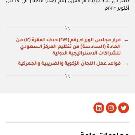
نشر في عدد جريدة أم القرى رقم (٥٠٠٤) الصادر في ٢٧ من
أكتوبر ٢٠٢٣م.
←
قرار مجلس الوزراء رقم (٢٧٩) حذف الفقرة (١٢) من
المادة (السادسة) من تنظيم المركز السعودي
للشراكات الاستراتيجية الدولية
→
قواعد عمل اللجان الزكوية والضريبية والجمركية
تويتر
Instagram
LinkedIn