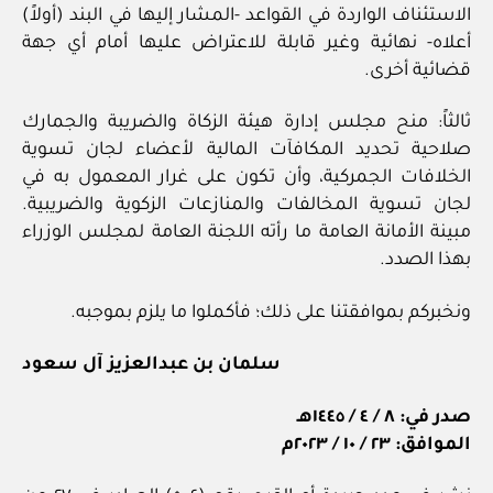
الاستئناف الواردة في القواعد -المشار إليها في البند (أولاً)
أعلاه- نهائية وغير قابلة للاعتراض عليها أمام أي جهة
قضائية أخرى.
ثالثاً: منح مجلس إدارة هيئة الزكاة والضريبة والجمارك
صلاحية تحديد المكافآت المالية لأعضاء لجان تسوية
الخلافات الجمركية، وأن تكون على غرار المعمول به في
لجان تسوية المخالفات والمنازعات الزكوية والضريبية.
مبينة الأمانة العامة ما رأته اللجنة العامة لمجلس الوزراء
بهذا الصدد.
ونخبركم بموافقتنا على ذلك؛ فأكملوا ما يلزم بموجبه.
سلمان بن عبدالعزيز آل سعود
صدر في: ٨ / ٤ / ١٤٤٥هـ
الموافق: ٢٣ / ١٠ / ٢٠٢٣م