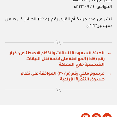
صدر في: ١٩ / ٢ / ١٤٤٥هـ
الموافق: ٤ / ٩ / ٢٠٢٣م
نشر في عدد جريدة أم القرى رقم (٤٩٩٨) الصادر في ١٥ من
سبتمبر ٢٠٢٣م.
←
الهيئة السعودية للبيانات والذكاء الاصطناعي: قرار
رقم (١٥١٧) الموافقة على لائحة نقل البيانات
الشخصية خارج المملكة
→
مرسوم ملكي رقم (م / ٣٠) الموافقة على نظام
صندوق التنمية الزراعية