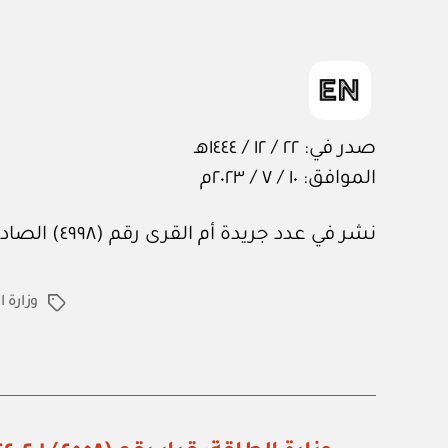
صدر في: ٢٢ / ١٢ / ١٤٤٤هـ
الموافق: ١٠ / ٧ / ٢٠٢٣م
نشر في عدد جريدة أم القرى رقم (٤٩٩٨) الصادر في ١٥ من سبتمبر ٢٠٢٣م.
وزارة 
الوسوم