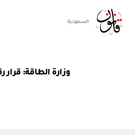
السعودية
قانون
ق
التصنيفات
ر
ار
و
ز
ا
ر
ي