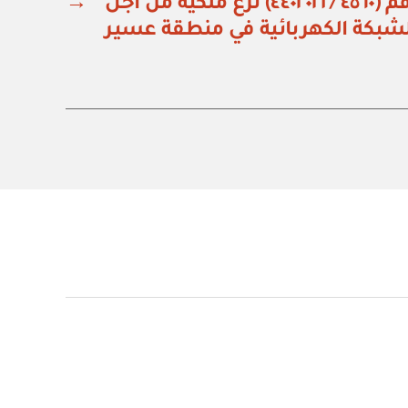
وزارة الطاقة: قرار رقم (٤٥٦٠ / ٤٤٠٢٠٢١) نزع ملكية من أجل
→
لشبكة الكهربائية في منطقة عسير