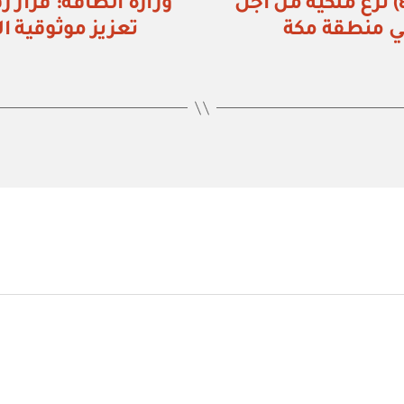
وزارة الطاقة: قرار رقم (٤٥٥٨ / ٤٤٠٢٠١) نزع ملكية من أجل
في منطقة مكة
تعزيز موثوقية ا