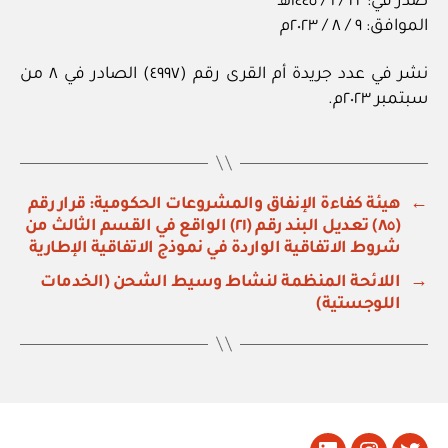
صدر في: ٢٢ / ١ / ١٤٤٥هـ
الموافق: ٩ / ٨ / ٢٠٢٣م
نشر في عدد جريدة أم القرى رقم (٤٩٩٧) الصادر في ٨ من
سبتمبر ٢٠٢٣م.
←
هيئة كفاءة الإنفاق والمشروعات الحكومية: قرار رقم
(٨٥) تعديل البند رقم (٢١) الواقع في القسم الثالث من
شروط الاتفاقية الواردة في نموذج الاتفاقية الإطارية
→
اللائحة المنظمة لنشاط وسيط الشحن (الخدمات
اللوجستية)