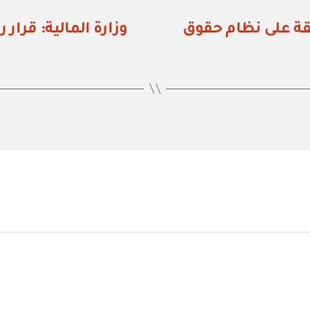
اء رقم (١١٠) الموافقة على نظام حقوق
ق