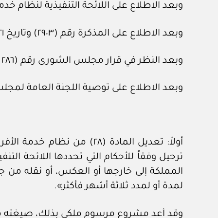
وبعد الاطلاع على اللائحة التنفيذية لنظام خدمة الأفراد، الص
وبعد الاطلاع على المذكرة رقم (٢٩٠٣) وتاريخ ٢١ /٩/ ١٤٤٤هـ، المعدة في هيئة الخبراء بمجلس الوزراء.
وبعد النظر في قرار مجلس الشورى رقم (٢٨٦ /٤٠) وتاريخ ٢٣ /١١/ ١٤٤٤هـ.
وبعد الاطلاع على توصية اللجنة العامة لمجلس الوزراء رقم (١٣٣٠١) و
ترحيل وفقاً للأحكام التي تحددها اللائحة التن
المملكة إلى خارجها أو العكس، أو نقله من جهة
لمدة أو لمدد ثلاثة أشهر فأكثر».
وقد أعد مشروع مرسوم ملكي بذلك، صيغته مر