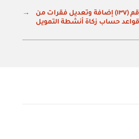
وزارة المالية: قرار رقم (١٣٧) إضافة وتعديل فقرات من
→
واعد حساب زكاة أنشطة التمويل