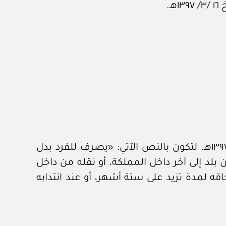
أولاً: تعديل المادة (٢٨) من نظام خدمة الأفراد، الصادر بالمرسوم الملكي رقم (م/٩) وتاريخ ٢٤ /٣/ ١٣٩٧هـ، لتكون بالنص الآتي: «يصرف للفرد بدل
ن بلد إلى آخر داخل المملكة، أو نقله من داخل
اقه لمدة تزيد على ستة أشهر، أو عند انتدابه