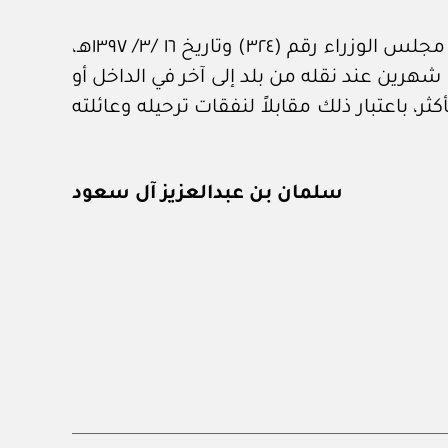
ثانياً: تعديل الفقرة (أ) من البند (الثاني عشر) من اللائحة التنفيذية لنظام خدمة الأفراد، الصادرة بقرار مجلس الوزراء رقم (٣٢٤) وتاريخ ١٦ /٣/ ١٣٩٧هـ،
ب شهرين عند نقله من بلد إلى آخر في الداخل أو
ثر، باعتبار ذلك مقابلاً لنفقات ترحيله وعائلته
سلمان بن عبدالعزيز آل سعود