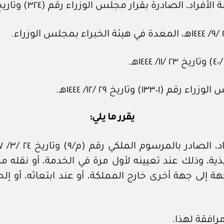
ادرة بقرار مجلس الوزراء رقم (٣٢٤) وتاريخ ١٦ /٣/ ١٣٩٧هـ.
تاريخ ٢٩ /١٢/ ١٤٤٤هـ.
يقرر ما يلي:
فيذية، وذلك عند تعيينه لأول مرة في الخدمة، أو نقله م
 إلى جهة أخرى خارج المملكة، أو عند ابتعاثه، أو إلح
افقة لهذا.