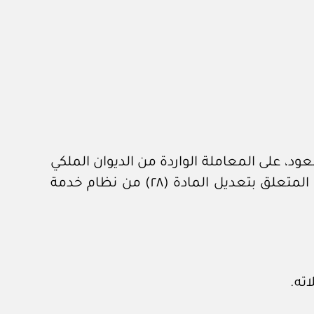
د، على المعاملة الواردة من الديوان الملكي
برقم ٨١٤٢٧ وتاريخ ٢٥ /١١/ ١٤٤٤هـ، في شأن قرار مجلس الخدمة العسكرية رقم (٩٤) وتاريخ ٢١ /٧/ ١٤٤٤هـ، المتعلق بتعديل المادة (٢٨) من نظام خدمة