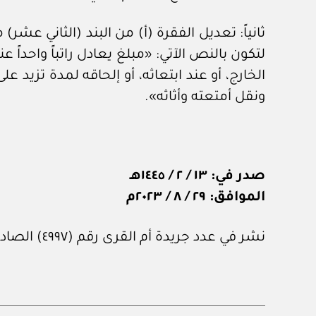
لتكون بالنص الآتي: «مبلغ يعادل راتباً واحداً 
الخارج، أو عند ابتعاثه، أو إلحاقه لمدة تزيد عل
ونقل أمتعته وأثاثه».
صدر في: ١٣ / ٢ / ١٤٤٥هـ
الموافق: ٢٩ / ٨ / ٢٠٢٣م
نشر في عدد جريدة أم القرى رقم (٤٩٩٧) الصادر في ٨ من سبتمبر ٢٠٢٣م.