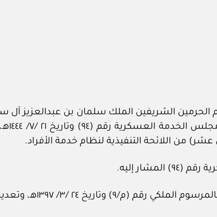
الحرمين الشريفين الملك سلمان بن عبدالعزيز آل سعو
ي عشر) من اللائحة التنفيذية لنظام خدمة الأفراد.
مشار إليه.
٩) وتاريخ ٢٤ /٣/ ١٣٩٧هـ، وتعديلاته.