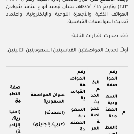
٢٠٢٣) وتاريخ ١٥ /١ /١٤٤٥هـ، بشأن توحيد أنواع منافذ شواحن
الهواتف الذكية والأجهزة اللوحية والإلكترونية، واعتماد
تحديث المواصفات القياسية.
فقد صدرت القرارات التالية:
أولاً: تحديث المواصفتين القياسيتين السعوديتين التاليتين:
رقم
رقم
الموا
المواص
الرق
صفة
فة
صفة
م
القياس
التطب
عنوان المواصفة
الحد
السع
ية
يق
السعودية
يث
ودية
للمو
المعت
السعو
م
(اختيا
(المحدثة)
اصف
مدة
دية
رية/
ة
المعتم
(عربي/ إنجليزي)
إلزامي
(المط
المر
دة
ة)