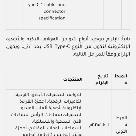
Type-C™ cable and
connector
specification
ثانياً: الإلزام بتوحيد أنواع شواحن الهواتف الذكية والأجهزة
الإلكترونية لتكون من النوع USB Type-C بحد أدنى، ويكون
الإلزام وفقاً للمراحل التالية:
المرحل
تاريخ
المنتجات
ة
الإلزام
الهواتف المحمولة، الأجهزة اللوحية،
الكاميرات الرقمية، أجهزة القراءة
الإلكترونية، أجهزة ألعاب الفيديو
المحمولة، سماعات الرأس، سماعات
المرحل
الأذن السلكية واللاسلكية،
ة
٠١ /٠١ /٢٠٢٥م
السماعات، لوحات المفاتيح، أجهزة
الأولى
مؤشر الحاسب (الفأرة)، أنظمة