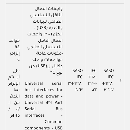
واجهات اتصال
الناقل التسلسلي
العالمي للبيانات
والقدرة (USB) –
الجزء ١ – ٣: واجهات
اتصال الناقل
مواص
التسلسلي العالمي
فة
-مكونات عامة-
إلزامي
مواصفات وصلة
ة
وكابل ل(USB) من
SASO
IEC
SASO
على
نوع C™
IEC
٦٢٦٨٠
IEC
أن يتم
٢
٦٢٦٨٠-١-
-١-٣:٢
٦٢٦٨٠-١-٣
Universal serial
الإلزام
٣:٢٠١٧
٠٢٢
:٢٠٢٣
bus interfaces for
بها
data and power –
ابتداءً
Part ١-٣: Universal
من ٠١
/٠١ /
Serial Bus
interfaces –
٢٠٢٥م
Common
components – USB