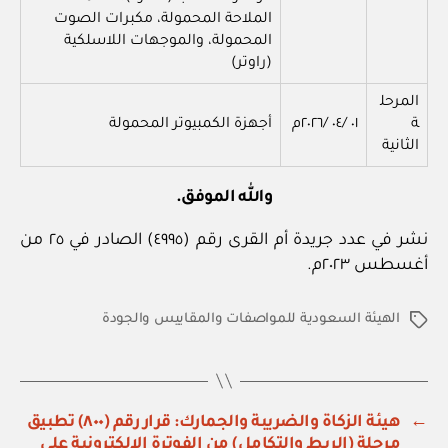
الملاحة المحمولة، مكبرات الصوت
المحمولة، والموجهات اللاسلكية
(راوتر)
المرحل
ة
٠١ /٠٤ /٢٠٢٦م
أجهزة الكمبيوتر المحمولة
الثانية
والله الموفق.
نشر في عدد جريدة أم القرى رقم (٤٩٩٥) الصادر في ٢٥ من
أغسطس ٢٠٢٣م.
الهيئة السعودية للمواصفات والمقاييس والجودة
الوسوم
←
هيئة الزكاة والضريبة والجمارك: قرار رقم (٨٠٠) تطبيق
مرحلة (الربط والتكامل) من الفوترة الإلكترونية على