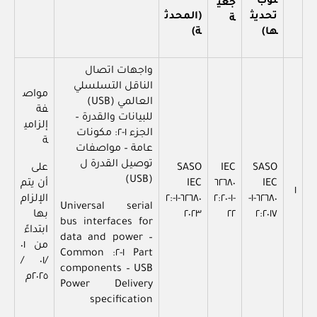
لوب
جعي
تحديث
(المحدث
ة
ها)
ة)
واجهات اتصال
الناقل التسلسلي
مواص
العالمي (USB)
فة
للبيانات والقدرة –
إلزامي
الجزء ١-٢: مكونات
ة
عامة – مواصفات
توصيل القدرة ل
SASO
IEC
SASO
على
(USB)
IEC
٦٢٦٨٠
IEC
أن يتم
١
٦٢٦٨٠-١-
-١-٢:٢٠
٦٢٦٨٠-١-٢:
الإلزام
Universal serial
٢:٢٠١٧
٢٢
٢٠٢٣
بها
bus interfaces for
ابتداءً
data and power –
من ٠١
Part ١-٢: Common
/٠١ /
components – USB
٢٠٢٥م
Power Delivery
specification