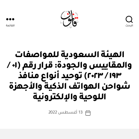
البحث
القائمة
قانون
ق
التصنيفات
الهيئة السعودية للمواصفات
ر
ار
والمقاييس والجودة: قرار رقم (٠١ /
و
زا
١٩٣ / ٢٠٢٣) توحيد أنواع منافذ
ر
ي
شواحن الهواتف الذكية والأجهزة
بو
ا
اللوحية والإلكترونية
س
ط
كاتب
13 أغسطس 2022
ة
تاريخ
المقالة
ad
المقالة
m
in