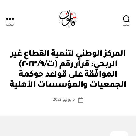
البحث
القائمة
قانون
ق
التصنيفات
المركز الوطني لتنمية القطاع غير
ر
ار
الربحي: قرار رقم (ت/٢٠٢٣/٩)
و
زا
الموافقة على قواعد حوكمة
بو
ر
ا
ي
الجمعيات والمؤسسات الأهلية
س
ط
كاتب
6 يوليو 2023
ة
تاريخ
المقالة
ad
المقالة
m
in