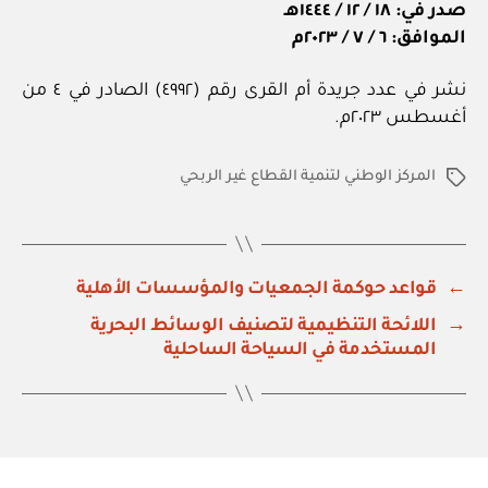
صدر في: ١٨ / ١٢ / ١٤٤٤هـ
الموافق: ٦ / ٧ / ٢٠٢٣م
نشر في عدد جريدة أم القرى رقم (٤٩٩٢) الصادر في ٤ من
أغسطس ٢٠٢٣م.
المركز الوطني لتنمية القطاع غير الربحي
الوسوم
←
قواعد حوكمة الجمعيات والمؤسسات الأهلية
→
اللائحة التنظيمية لتصنيف الوسائط البحرية
المستخدمة في السياحة الساحلية