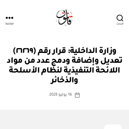
البحث
القائمة
قانون
ق
التصنيفات
وزارة الداخلية: قرار رقم (٢٦٢٦٩)
ر
ار
تعديل وإضافة ودمج عدد من مواد
و
زا
اللائحة التنفيذية لنظام الأسلحة
بو
ر
ا
ي
والذخائر
س
ط
كاتب
16 يوليو 2023
ة
تاريخ
المقالة
ad
المقالة
m
in