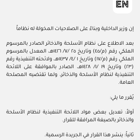
إن وزير الداخلية وبناءً على الصلاحيات المخولة له نظاماً
بعد الاطلاع على نظام الأسلحة والذخائر الصادر بالمرسوم
الملكي رقم (م/٤٥) وتاريخ ٢٥ /٧/ ١٤٢٦هـ، المعدل بالمرسوم
الملكي رقم (م/١٧) وتاريخ ١ /٤/ ١٤٣٧هـ، ولائحته التنفيذية رقم
(٢٣) وتاريخ ١٩ /١/ ١٤٢٨هـ، الصادر بالموافقة على اللائحة
التنفيذية لنظام الأسلحة والذخائر، ولما تقتضيه المصلحة
العامة.
يُقرر ما يلي:
أولاً: تعديل بعض مواد اللائحة التنفيذية لنظام الأسلحة
والذخائر بالصيغة المرافقة للقرار.
ثانياً: ينشر هذا القرار في الجريدة الرسمية.