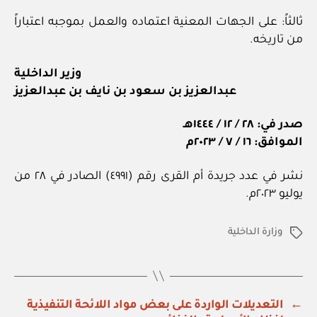
ثالثاً: على الجهات المعنية اعتماده والعمل بموجبه اعتباراً
من تاريخه.
وزير الداخلية
عبدالعزيز بن سعود بن نايف بن عبدالعزيز
صدر في: ٢٨ / ١٢ / ١٤٤٤هـ
الموافق: ١٦ / ٧ / ٢٠٢٣م
نشر في عدد جريدة أم القرى رقم (٤٩٩١) الصادر في ٢٨ من
يوليو ٢٠٢٣م.
وزارة الداخلية
الوسوم
←
التعديلات الواردة على بعض مواد اللائحة التنفيذية