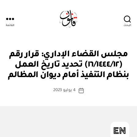
البحث
القائمة
قانون
ق
التصنيفات
مجلس القضاء الإداري: قرار رقم
ر
ار
(١٦/١٤٤٤/١٢) تحديد تاريخ العمل
بو
و
ا
زا
بنظام التنفيذ أمام ديوان المظالم
س
ر
ي
ط
كاتب
4 يوليو 2023
ة
تاريخ
المقالة
ad
المقالة
m
in