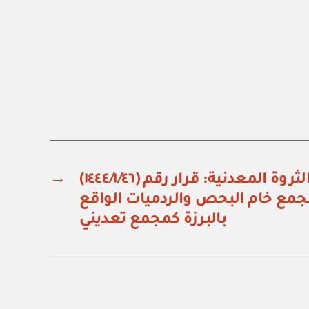
وزارة الصناعة والثروة المعدنية: قرار رقم (١٤٤٤/١/٤٦)
→
ع خام البحص والردميات الواقع
بالبرزة كمجمع تعديني