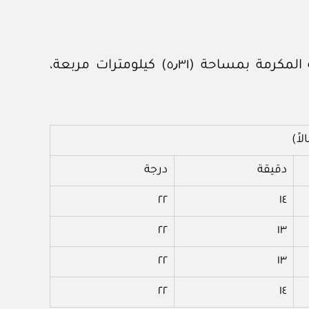
أولاً: تخصيص موقع مجمع خام الرمل بوادي ريحي الواقع بمحافظة خليص التابع لمنطقة مكة المكرمة بمساحة (٥٫٣١) كيلومترات مربعة،
ً)
دقيقة
درجة
٢٢
١٤
٢٢
١٣
٢٢
١٣
٢٢
١٤