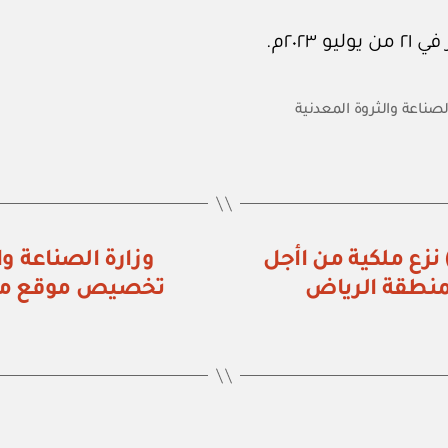
الصناعة والثروة المعدنية
رار وزارة الطاقة رقم (٥٣٤٨/٤٣٠٢٠١) نزع ملكية من اأجل
بمنطقة الرياض
تخصيص موقع مجم