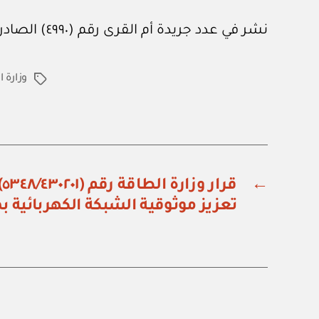
نشر في عدد جريدة أم القرى رقم (٤٩٩٠) الصادر في ٢١ من يوليو ٢٠٢٣م.
وزارة 
الوسوم
←
ق
تعزيز موثوقية الشبكة الكهربائية 