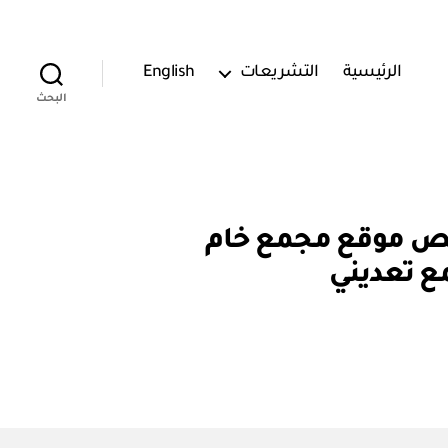
الرئيسية
التشريعات
English
البحث
ة المعدنية: قرار رقم (١٤٤٤/١/٤٧) تخصيص موقع مجمع خام
ع تعديني