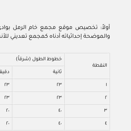
والموضحة إحداثياته أدناه كمجمع تعديني للأن
خطوط الطول (شرقاً)
النقطة
ثانية
دقيق
٢٣
٢٣
١
٢٣
٢٣
٢
٢٠
٤٠
٣
٢٠
٤٠
٤