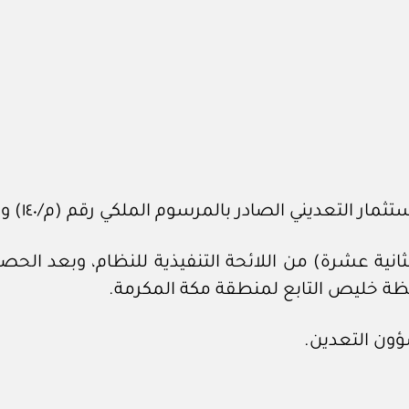
ني الصادر بالمرسوم الملكي رقم (م/١٤٠) وتاريخ ١٩ /١٠/ ١٤٤١ﻫ.
الثانية عشرة) من اللائحة التنفيذية للنظام، وبعد ا
ة خليص التابع لمنطقة مكة المكرمة.
ؤون التعدين.