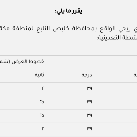
يقرر ما يلي:
شطة التعدينية:
خطوط العرض (شمالا
ة
درجة
ثانية
٢
٣٩
٢٥
٣٩
٢٥
٣٩
٢
٣٩