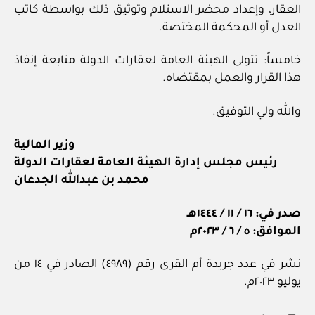
العقار، وإعداد محضر الاستلام وتوثيق ذلك بواسطة كاتب
العدل أو المحكمة المختصة.
خامساً: تتولى الهيئة العامة لعقارات الدولة متابعة إنفاذ
هذا القرار والعمل بمقتضاه.
والله ولي التوفيق.
وزير المالية
رئيس مجلس إدارة الهيئة العامة لعقارات الدولة
محمد بن عبدالله الجدعان
صدر في: ١٦ / ١١ / ١٤٤٤هـ
الموافق: ٥ / ٦ / ٢٠٢٣م
نشر في عدد جريدة أم القرى رقم (٤٩٨٩) الصادر في ١٤ من
يوليو ٢٠٢٣م.