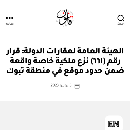
البحث
القائمة
قانون
ق
التصنيفات
الهيئة العامة لعقارات الدولة: قرار
ر
ار
رقم (٦٦١) نزع ملكية خاصة واقعة
بو
و
ا
زا
ضمن حدود موقع في منطقة تبوك
س
ر
ي
ط
كاتب
5 يونيو 2023
ة
تاريخ
المقالة
ad
المقالة
m
in