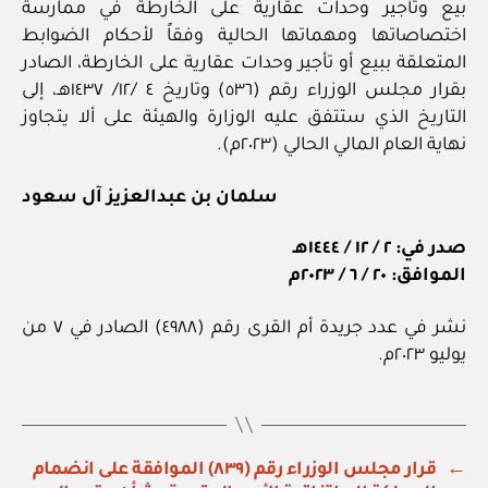
بيع وتأجير وحدات عقارية على الخارطة في ممارسة
اختصاصاتها ومهماتها الحالية وفقاً لأحكام الضوابط
المتعلقة ببيع أو تأجير وحدات عقارية على الخارطة، الصادر
بقرار مجلس الوزراء رقم (٥٣٦) وتاريخ ٤ /١٢/ ١٤٣٧هـ، إلى
التاريخ الذي ستتفق عليه الوزارة والهيئة على ألا يتجاوز
نهاية العام المالي الحالي (٢٠٢٣م).
سلمان بن عبدالعزيز آل سعود
صدر في: ٢ / ١٢ / ١٤٤٤هـ
الموافق: ٢٠ / ٦ / ٢٠٢٣م
نشر في عدد جريدة أم القرى رقم (٤٩٨٨) الصادر في ٧ من
يوليو ٢٠٢٣م.
←
قرار مجلس الوزراء رقم (٨٣٩) الموافقة على انضمام