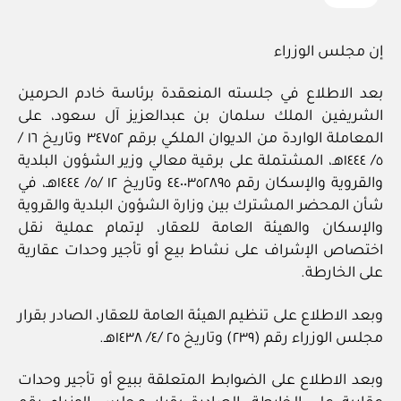
إن مجلس الوزراء
بعد الاطلاع في جلسته المنعقدة برئاسة خادم الحرمين
الشريفين الملك سلمان بن عبدالعزيز آل سعود، على
المعاملة الواردة من الديوان الملكي برقم ٣٤٧٥٢ وتاريخ ١٦ /
٥/ ١٤٤٤هـ، المشتملة على برقية معالي وزير الشؤون البلدية
والقروية والإسكان رقم ٤٤٠٠٣٥٢٨٩٥ وتاريخ ١٢ /٥/ ١٤٤٤هـ، في
شأن المحضر المشترك بين وزارة الشؤون البلدية والقروية
والإسكان والهيئة العامة للعقار، لإتمام عملية نقل
اختصاص الإشراف على نشاط بيع أو تأجير وحدات عقارية
على الخارطة.
وبعد الاطلاع على تنظيم الهيئة العامة للعقار، الصادر بقرار
مجلس الوزراء رقم (٢٣٩) وتاريخ ٢٥ /٤/ ١٤٣٨هـ.
وبعد الاطلاع على الضوابط المتعلقة ببيع أو تأجير وحدات