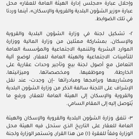
وإحلال عبارة «مجلس إدارة الهيئة العامة للعقار» محل
عبارة «وزير الشؤون البلدية والقروية والإسكان»، أينما وردتا
في تلك الضوابط.
٢- تشكيل لجنة في وزارة الشؤون البلدية والقروية
والإسكان، بمشاركة ممثلين من وزارة المالية ووزارة
الموارد البشرية والتنمية الاجتماعية والمؤسسة العامة
للتأمينات الاجتماعية والهيئة العامة للعقار، لوضع آلية
التعامل مع أصول لجنة بيع وتأجير وحدات عقارية على
الخارطة، وموظفيها، ومخصصاتها، وميزانيتها،
ومشاريعها وبرامجها ومبادراتها –إن وجدت- عند نقل
الإشراف على اللجنة سالفة الذكر من وزارة الشؤون البلدية
والقروية والإسكان إلى الهيئة العامة للعقار، ورفع ما
يُتوصل إليه إلى المقام السامي.
٣- تتفق وزارة الشؤون البلدية والقروية والإسكان والهيئة
العامة للعقار على التاريخ الذي ستحل فيه الهيئة محل
الوزارة وفقاً للفقرة (١) من هذا القرار، وتستمر الوزارة ولجنة