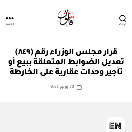
البحث
القائمة
قانون
قر
التصنيفات
قرار مجلس الوزراء رقم (٨٤٩)
ار
مج
تعديل الضوابط المتعلقة ببيع أو
بو
ل
ا
س
تأجير وحدات عقارية على الخارطة
س
الو
زرا
ط
كاتب
ء
20 يونيو 2023
ة
تاريخ
المقالة
ad
المقالة
m
in