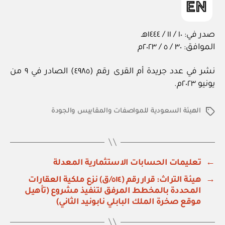
صدر في: ١٠ / ١١ / ١٤٤٤هـ
الموافق: ٣٠ / ٥ / ٢٠٢٣م
نشر في عدد جريدة أم القرى رقم (٤٩٨٥) الصادر في ٩ من
يونيو ٢٠٢٣م.
الهيئة السعودية للمواصفات والمقاييس والجودة
الوسوم
←
تعليمات الحسابات الاستثمارية المعدلة
→
هيئة التراث: قرار رقم (٥١٤/ق) نزع ملكية العقارات
المحددة بالمخطط المرفق لتنفيذ مشروع (تأهيل
موقع صخرة الملك البابلي نابونيد الثاني)