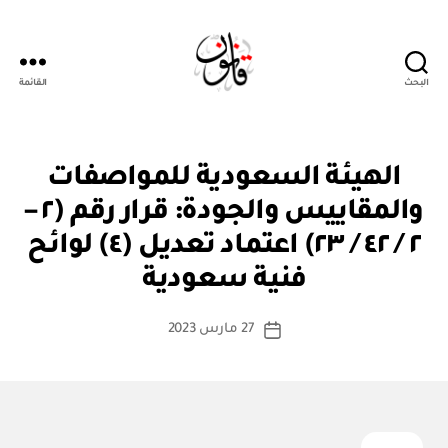
البحث
القائمة
قانون
ق
التصنيفات
الهيئة السعودية للمواصفات
ر
ار
والمقاييس والجودة: قرار رقم (٢ –
و
زا
٢ / ٤٢ / ٢٣) اعتماد تعديل (٤) لوائح
بو
ر
ا
ي
فنية سعودية
س
ط
كاتب
27 مارس 2023
ة
تاريخ
المقالة
ad
المقالة
m
in