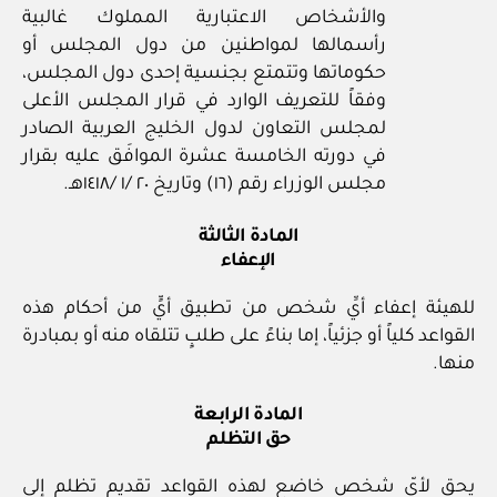
والأشخاص الاعتبارية المملوك غالبية
رأسمالها لمواطنين من دول المجلس أو
حكوماتها وتتمتع بجنسية إحدى دول المجلس،
وفقاً للتعريف الوارد في قرار المجلس الأعلى
لمجلس التعاون لدول الخليج العربية الصادر
في دورته الخامسة عشرة الموافَق عليه بقرار
مجلس الوزراء رقم (١٦) وتاريخ ٢٠ /١ /١٤١٨هـ.
المادة الثالثة
الإعفاء
للهيئة إعفاء أيِّ شخص من تطبيق أيٍّ من أحكام هذه
القواعد كلياً أو جزئياً، إما بناءً على طلبٍ تتلقاه منه أو بمبادرة
منها.
المادة الرابعة
حق التظلم
يحق لأيّ شخص خاضع لهذه القواعد تقديم تظلم إلى