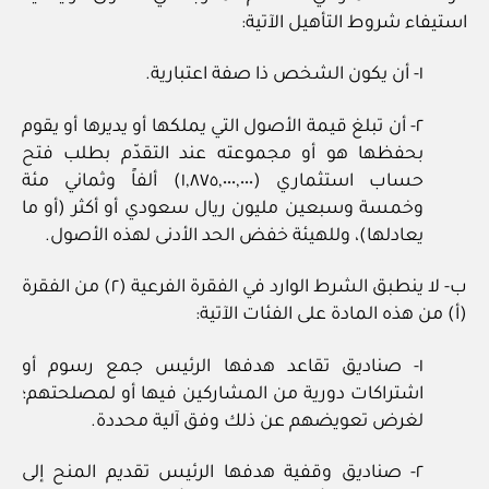
استيفاء شروط التأهيل الآتية:
١- أن يكون الشخص ذا صفة اعتبارية.
٢- أن تبلغ قيمة الأصول التي يملكها أو يديرها أو يقوم
بحفظها هو أو مجموعته عند التقدّم بطلب فتح
حساب استثماري (١,٨٧٥,٠٠٠,٠٠٠) ألفاً وثماني مئة
وخمسة وسبعين مليون ريال سعودي أو أكثر (أو ما
يعادلها)، وللهيئة خفض الحد الأدنى لهذه الأصول.
ب- لا ينطبق الشرط الوارد في الفقرة الفرعية (٢) من الفقرة
(أ) من هذه المادة على الفئات الآتية:
١- صناديق تقاعد هدفها الرئيس جمع رسوم أو
اشتراكات دورية من المشاركين فيها أو لمصلحتهم؛
لغرض تعويضهم عن ذلك وفق آلية محددة.
٢- صناديق وقفية هدفها الرئيس تقديم المنح إلى