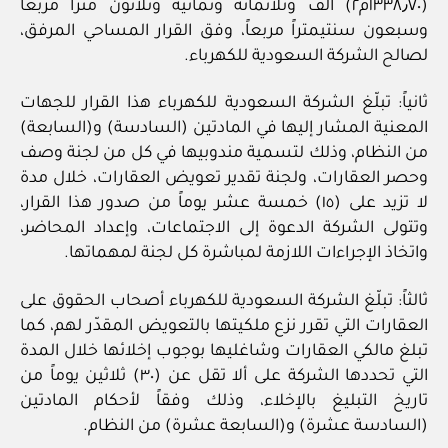
(١٣٣٨٫٧٠م٢) ألف وثلاثمائة وثمانية وثلاثون متراً مربعاً
وسبعون سنتيمتراً مربعاً، وفق القرار المساحي المرفق،
لصالح الشركة السعودية للكهرباء.
ثانياً: تبلّغ الشركة السعودية للكهرباء هذا القرار للجهات
المعنية المشار إليها في المادتين (السادسة) و(السابعة)
من النظام، وذلك لتسمية مندوبيها في كل من لجنة وصف
وحصر العقارات، ولجنة تقدير تعويض العقارات، خلال مدة
لا تزيد على (١٥) خمسة عشر يوماً من صدور هذا القرار،
وتتولى الشركة الدعوة إلى الاجتماعات، وإعداد المحاضر،
واتخاذ الإجراءات اللازمة لمباشرة كل لجنة لمهماتها.
ثالثاً: تبلّغ الشركة السعودية للكهرباء أصحاب الحقوق على
العقارات التي تقرر نزع ملكيتها بالتعويض المقدّر لهم، كما
تبلغ مالكي العقارات وشاغليها بوجوب إخلائها خلال المدة
التي تحددها الشركة على ألا تقل عن (٣٠) ثلاثين يوماً من
تاريخ التبليغ بالإخلاء، وذلك وفقاً لأحكام المادتين
(السادسة عشرة) و(السابعة عشرة) من النظام.