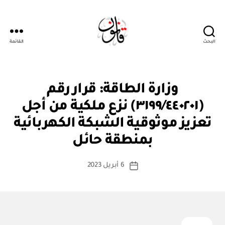
البحث
القائمة
قانون
ق
التصنيفات
وزارة الطاقة: قرار رقم
ر
ار
(٣١٩٩/٤٤٠٢٠١) نزع ملكية من أجل
و
زا
تعزيز موثوقية الشبكة الكهربائية
بو
ر
ا
ي
بمنطقة حائل
س
ط
كاتب
6 أبريل 2023
ة
تاريخ
المقالة
ad
المقالة
m
in