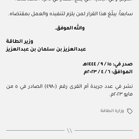
سابعاً: يبلّغ هذا القرار لمن يلزم لتنفيذه والعمل بمقتضاه.
والله الموفق.
وزير الطاقة
عبدالعزيز بن سلمان بن عبدالعزيز
صدر في: ١٥ / ٩ / ١٤٤٤هـ
الموافق: ٦ / ٤ / ٢٠٢٣م
نشر في عدد جريدة أم القرى رقم (٤٩٨٠) الصادر في ٥ من
مايو ٢٠٢٣م.
وزارة الطاقة
الوسوم