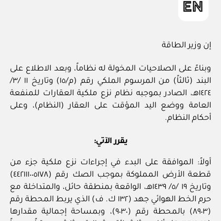
إن وزير الطاقة
وبناءً على الصلاحيات المخولة له نظاماً، وبعد الاطلاع على
البند (ثالثاً) من المرسوم الملكي رقم (م/١٥) وتاريخ ١١ /٣/
١٤٢٤هـ، الصادر بموجبه نظام نزع ملكية العقارات للمنفعة
العامة ووضع اليد المؤقت على العقار (النظام)، وعلى
أحكام النظام.
يقرر الآتي:
أولاً: الموافقة على البدء في إجراءات نزع ملكية جزء من
قطعة الأرض المملوكة بموجب الصك رقم (٤٤٢١١١٠٠٥١٧٨)
وتاريخ ١٩ /٥/ ١٤٣٩هـ، الواقعة بمنطقة حائل، والمتداخلة مع
حرم الخط الهوائي جهد (١٣٢ ك. ف) الذي يربط المحطة رقم
(٨٩٠٣) بالمحطة رقم (٩٠٣٠)، وبمساحة إجمالية مقدارها