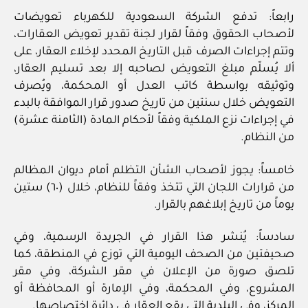
رابعاً: تدفع الشركة السعودية للكهرباء تعويضات
لأصحاب الحقوق وفقاً لقرار لجنة تقدير تعويض العقارات،
وتتم إجراءات الصرف قبل التاريخ المحدد لإخلاء العقار، على
ألا يُسلّم مبلغ التعويض لصاحبه إلا بعد تسليم العقار،
وتوثيقه بواسطة كاتب العدل أو المحكمة، ويُصرف
التعويض خلال سنتين من تاريخ صدور قرار الموافقة بالبدء
في إجراءات نزع الملكية وفقاً لأحكام المادة (الثامنة عشرة)
من النظام.
خامساً: يجوز لأصحاب الشأن التظلم أمام ديوان المظالم
من قرارات اللجان التي تتخذ وفقاً للنظام، خلال (٦٠) ستين
يوماً من تاريخ إبلاغهم بالقرار.
سادساً: يُنشر هذا القرار في الجريدة الرسمية، وفي
صحيفتين من الصحف اليومية التي توزع في المنطقة، كما
تلصق صورة من الإعلان في مقر الشركة، وفي مقر
المشروع، وفي المحكمة، وفي الإمارة أو المحافظة أو
المركز، وفي البلدية التي يقع العقار في دائرة اختصاصها.