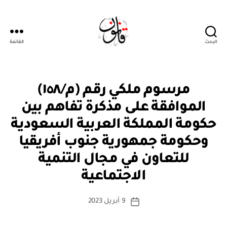
البحث
القائمة
قانون
م
التصنيفات
مرسوم ملكي رقم (م/١٥٨)
ر
س
الموافقة على مذكرة تفاهم بين
و
م
حكومة المملكة العربية السعودية
مل
ك
وحكومة جمهورية جنوب أفريقيا
ي
للتعاون في مجال التنمية
بو
ا
الاجتماعية
س
ط
كاتب
9 أبريل 2023
ة
تاريخ
المقالة
ad
المقالة
m