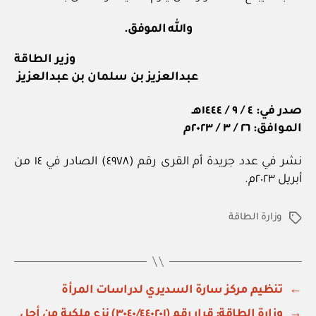
والله الموفق.
وزير الطاقة
عبدالعزيز بن سلمان بن عبدالعزيز
صدر في: ٤ / ٩ / ١٤٤٤هـ
الموافق: ٢٦ / ٣ / ٢٠٢٣م
نشر في عدد جريدة أم القرى رقم (٤٩٧٨) الصادر في ١٤ من
أبريل ٢٠٢٣م.
وزارة الطاقة
الوسوم
←
تنظيم مركز سارة السديري لدراسات المرأة
→
وزارة الطاقة: قرار رقم (٣٠٤٠/٤٤٠٢٠١) نزع ملكية من أجل