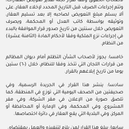
لأصحاب الحقوق وفقا لقرار لجنة تقدير تعويض العقارات،
وتتم إجراءات الصرف قبل التاريخ المحدد لإخلاء العقار، على
ألا يسلم مبلغ التعويض لصاحبه إلا بعد تسليم العقار،
وتوثيقه بواسطة كاتب العدل أو المحكمة، ويصرف
التعويض خلال سنتين من تاريخ صدور قرار الموافقة بالبدء
في إجراءات نزع الملكية وفقا لأحكام المادة (الثامنة عشرة)
من النظام.
خامسا: يجوز لأصحاب الشأن التظلم أمام ديوان المظالم
من قرارات اللجان التي تتخذ وفقا للنظام، خلال (٦٠) ستين
يوما من تاريخ إبلاغهم بالقرار.
سادسا: ينشر هذا القرار في الجريدة الرسمية، وفي
صحيفتين من الصحف اليومية التي توزع في المنطقة، كما
تلصق صورة من الإعلان في مقر الشركة، وفي مقر
المشروع، وفي المحكمة، وفي الإمارة أو المحافظة أو
المركز، وفي البلدية التي يقع العقار في دائرة اختصاصها.
سابعا: يبلغ هذا القرار لمن يلزم لتنفيذه والعمل بمقتضاه.