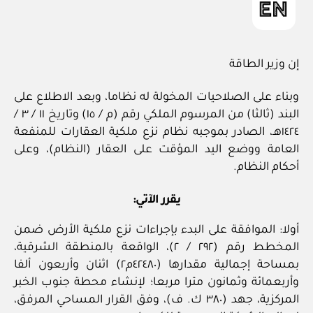
إن وزير الطاقة
وبناء على الصلاحيات المخولة له نظاما، وبعد الاطلاع على
البند (ثالثا) من المرسوم الملكي رقم (م / ١٥) وتاريخ ١١ / ٣ /
١٤٢٤هـ، الصادر بموجبه نظام نزع ملكية العقارات للمنفعة
العامة ووضع اليد المؤقت على العقار (النظام)، وعلى
أحكام النظام.
يقرر الآتي:
أولا: الموافقة على البدء بإجراءات نزع ملكية الأرض ضمن
المخطط رقم (٢٩٢ / ٢)، الواقعة بالمنطقة الشرقية،
بمساحة إجمالية مقدارها (٤٢٤٨٠م٢) اثنان وأربعون ألفا
وأربعمائة وثمانون مترا مربعا؛ لإنشاء محطة جنوب الخبر
المركزية، جهد (٣٨٠ ك. ف)، وفق القرار المساحي المرفق،