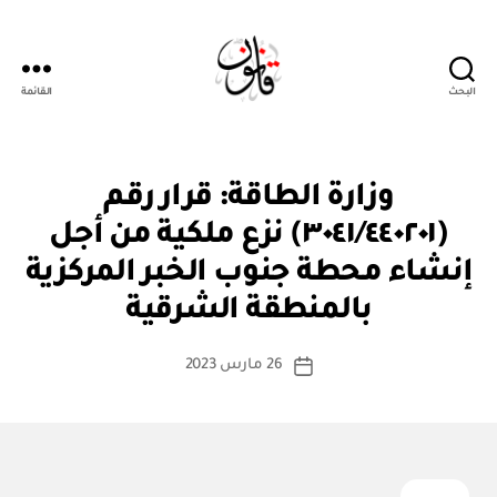
البحث
القائمة
قانون
ق
التصنيفات
وزارة الطاقة: قرار رقم
ر
ار
(٣٠٤١/٤٤٠٢٠١) نزع ملكية من أجل
و
زا
إنشاء محطة جنوب الخبر المركزية
بو
ر
ا
ي
بالمنطقة الشرقية
س
ط
كاتب
26 مارس 2023
ة
تاريخ
المقالة
ad
المقالة
m
in