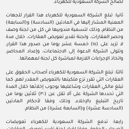
لصالح الشركة السعودية للكهرباء.
ثانيا: تبلغ الشركة السعودية للكهرباء هذا القرار للجهات
المعنية المشار إليها في المادتين (السادسة) و(السابعة)
من النظام، وذلك لتسمية مندوبيها في كل من لجنة وصف
وحصر العقارات، ولجنة تقدير تعويض العقارات، خلال مدة
لا تزيد على (١٥) خمسة عشر يوما من صدور هذا القرار،
وتتولى الشركة الدعوة إلى الاجتماعات، وإعداد المحاضر،
واتخاذ الإجراءات اللازمة لمباشرة كل لجنة لمهماتها.
ثالثا: تبلغ الشركة السعودية للكهرباء أصحاب الحقوق على
العقارات التي تقرر نزع ملكيتها بالتعويض المقدر لهم، كما
تبلغ مالكي العقارات وشاغليها بوجوب إخلائها خلال المدة
التي تحددها الشركة على ألا تقل عن (٣٠) ثلاثين يوما من
تاريخ التبليغ بالإخلاء، وذلك وفقا لأحكام المادتين
(السادسة عشرة) و(السابعة عشرة) من النظام.
رابعا: تدفع الشركة السعودية للكهرباء تعويضات