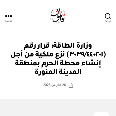
البحث
القائمة
قانون
ق
التصنيفات
وزارة الطاقة: قرار رقم
ر
ار
(٣٠٣٩/٤٤٠٢٠١) نزع ملكية من أجل
و
زا
إنشاء محطة الحرم بمنطقة
بو
ر
ا
ي
المدينة المنورة
س
ط
كاتب
26 مارس 2023
ة
تاريخ
المقالة
ad
المقالة
m
in