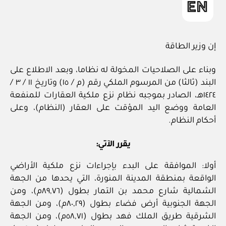
إن وزير الطاقة
وبناء على الصلاحيات المخولة له نظاما، وبعد الاطلاع على
البند (ثالثا) من المرسوم الملكي رقم (م / ١٥) وتاريخ ١١ / ٣ /
١٤٢٤هـ، الصادر بموجبه نظام نزع ملكية العقارات للمنفعة
العامة ووضع اليد المؤقت على العقار (النظام)، وعلى
أحكام النظام.
يقرر الآتي:
أولا: الموافقة على البدء بإجراءات نزع ملكية الأراضي
الواقعة بمنطقة المدينة المنورة، التي يحدها من الجهة
الشمالية شارع محمد بن التمار بطول (٨٩,٧٦م)، ومن
الجهة الجنوبية أرض فضاء بطول (٨٠,٢٩م)، ومن الجهة
الشرقية طريق الملك فهد بطول (٥٨,٧١م)، ومن الجهة