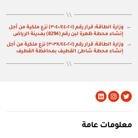
←
وزارة الطاقة: قرار رقم (٣٠٤٠/٤٤٠٢٠١) نزع ملكية من أجل
إنشاء محطة ظهرة لبن رقم (8294) بمدينة الرياض
→
وزارة الطاقة: قرار رقم (٣٠٣٨/٤٤٠٢٠١) نزع ملكية من أجل
إنشاء محطة شاطئ القطيف بمحافظة القطيف
تويتر
Instagram
LinkedIn
معلومات عامة