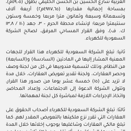
الغربية شارع الحسين بن الحسن الحليمي بطول (٥٩,٠٥م)،
بمساحة إجمالية مقدارها (٤٩٨٧,٦٥م٢) أربعة آلاف
وتسعمائة وسبعة وثمانون مترا مربعا وخمسة وستون
سنتيمترا مربعا؛ لإنشاء محطة الحرم – ٣، جهد (١١٠ / ١٣,٨
ك. ف)، وفق القرار المساحي المرفق، لصالح الشركة
السعودية للكهرباء.
ثانيا: تبلغ الشركة السعودية للكهرباء هذا القرار للجهات
المعنية المشار إليها في المادتين (السادسة) و(السابعة)
من النظام، وذلك لتسمية مندوبيها في كل من لجنة وصف
وحصر العقارات، ولجنة تقدير تعويض العقارات، خلال مدة
لا تزيد على (١٥) خمسة عشر يوما من صدور هذا القرار،
وتتولى الشركة الدعوة إلى الاجتماعات، وإعداد المحاضر،
واتخاذ الإجراءات اللازمة لمباشرة كل لجنة لمهماتها.
ثالثا: تبلغ الشركة السعودية للكهرباء أصحاب الحقوق على
العقارات التي تقرر نزع ملكيتها بالتعويض المقدر لهم، كما
تبلغ مالكي العقارات وشاغليها بوجوب إخلائها خلال المدة