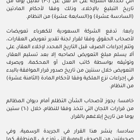
التي تحددها الشركة على ألا تقل عن (٣٠) ثلاثين يوما من
تاريخ التبليغ بالإخلاء، وذلك وفقا لأحكام المادتين
(السادسة عشرة) و(السابعة عشرة) من النظام.
رابعا: تدفع الشركة السعودية للكهرباء تعويضات
لأصحاب الحقوق وفقا لقرار لجنة تقدير تعويض العقارات،
وتتم إجراءات الصرف قبل التاريخ المحدد لإخلاء العقار، على
ألا يسلم مبلغ التعويض لصاحبه إلا بعد تسليم العقار،
وتوثيقه بواسطة كاتب العدل أو المحكمة، ويصرف
التعويض خلال سنتين من تاريخ صدور قرار الموافقة بالبدء
في إجراءات نزع الملكية وفقا لأحكام المادة (الثامنة عشرة)
من النظام.
خامسا: يجوز لأصحاب الشأن التظلم أمام ديوان المظالم
من قرارات اللجان التي تتخذ وفقا للنظام، خلال (٦٠) ستين
يوما من تاريخ إبلاغهم بالقرار.
سادسا: ينشر هذا القرار في الجريدة الرسمية، وفي
صحيفتين من الصحف اليومية التي توزع في المنطقة، كما